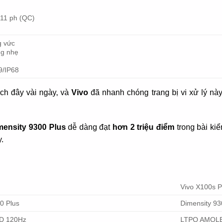
 11 ph (QC)
g vức
ng nhẹ
9/IP68
ch đây vài ngày, và
Vivo
đã nhanh chóng trang bị vi xử lý này
mensity 9300 Plus
dễ dàng đạt
hơn 2 triệu điểm
trong bài ki
.
Vivo X100s P
0 Plus
Dimensity 93
D 120Hz
LTPO AMOL