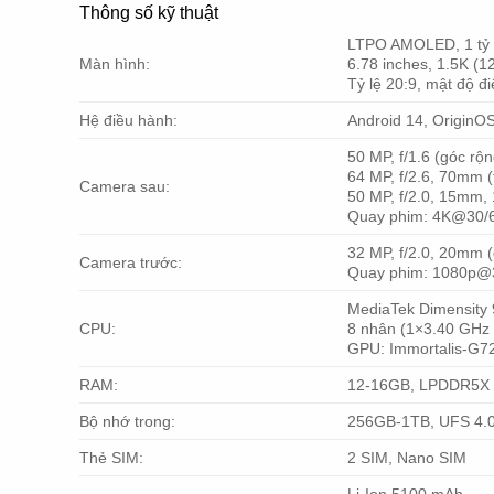
Thông số kỹ thuật
LTPO AMOLED, 1 tỷ m
Màn hình:
6.78 inches, 1.5K (1
Tỷ lệ 20:9, mật độ đ
Hệ điều hành:
Android 14, OriginO
50 MP, f/1.6 (góc rộ
64 MP, f/2.6, 70mm 
Camera sau:
50 MP, f/2.0, 15mm, 
Quay phim: 4K@30/60
32 MP, f/2.0, 20mm 
Camera trước:
Quay phim: 1080p@
MediaTek Dimensity
CPU:
8 nhân (1×3.40 GHz
GPU: Immortalis-G
RAM:
12-16GB, LPDDR5X
Bộ nhớ trong:
256GB-1TB, UFS 4.
Thẻ SIM:
2 SIM, Nano SIM
Li-Ion 5100 mAh