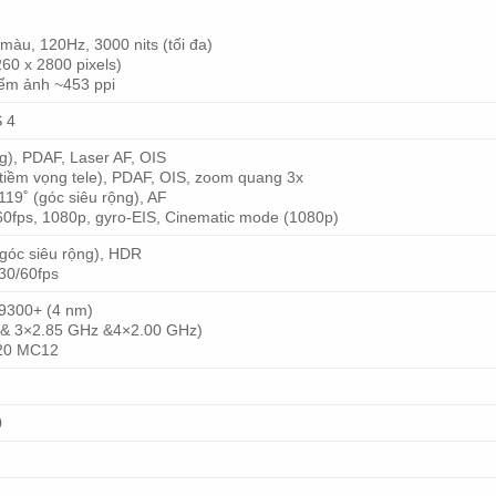
àu, 120Hz, 3000 nits (tối đa)
260 x 2800 pixels)
iểm ảnh ~453 ppi
S 4
ng), PDAF, Laser AF, OIS
(tiềm vọng tele), PDAF, OIS, zoom quang 3x
119˚ (góc siêu rộng), AF
fps, 1080p, gyro-EIS, Cinematic mode (1080p)
(góc siêu rộng), HDR
30/60fps
 9300+ (4 nm)
 & 3×2.85 GHz &4×2.00 GHz)
720 MC12
0