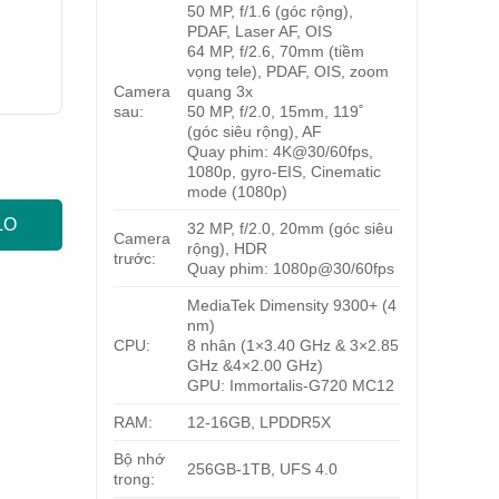
50 MP, f/1.6 (góc rộng),
PDAF, Laser AF, OIS
64 MP, f/2.6, 70mm (tiềm
vọng tele), PDAF, OIS, zoom
Camera
quang 3x
sau:
50 MP, f/2.0, 15mm, 119˚
(góc siêu rộng), AF
Quay phim: 4K@30/60fps,
1080p, gyro-EIS, Cinematic
mode (1080p)
LO
32 MP, f/2.0, 20mm (góc siêu
Camera
rộng), HDR
trước:
Quay phim: 1080p@30/60fps
MediaTek Dimensity 9300+ (4
nm)
CPU:
8 nhân (1×3.40 GHz & 3×2.85
GHz &4×2.00 GHz)
GPU: Immortalis-G720 MC12
RAM:
12-16GB, LPDDR5X
Bộ nhớ
256GB-1TB, UFS 4.0
trong: