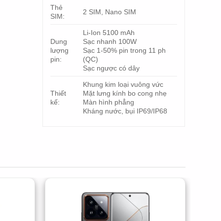
Thẻ
2 SIM, Nano SIM
SIM:
Li-Ion 5100 mAh
Dung
Sạc nhanh 100W
lượng
Sạc 1-50% pin trong 11 ph
pin:
(QC)
Sạc ngược có dây
Khung kim loại vuông vức
Thiết
Mặt lưng kính bo cong nhẹ
kế:
Màn hình phẳng
Kháng nước, bụi IP69/IP68