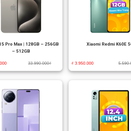
15 Pro Max | 128GB – 256GB
Xiaomi Redmi K60E 
– 512GB
.000
33.990.000
₫
₫
3.950.000
5.590.