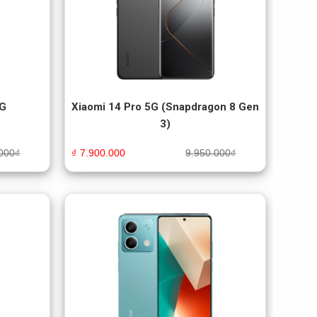
5G
Xiaomi 14 Pro 5G (Snapdragon 8 Gen
3)
000
₫
₫
7.900.000
9.950.000
₫