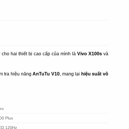
 cho hai thiết bị cao cấp của mình là
Vivo X100s
và
ểm tra hiệu năng
AnTuTu V10
, mang lại
hiệu suất vô
ro
00 Plus
ED 120Hz