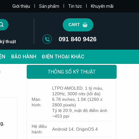
|
|
|
Giới thiệu
Sản phẩm
Tin tức
Khuyến mãi
CART
091 840 9426
 kỹ thuật
IỆN
BẢO HÀNH
ĐIỆN THOẠI KHÁC
)
THÔNG SỐ KỸ THUẬT
LTPO AMOLED, 1 tỷ màu,
120Hz, 3000 nits (tối đa)
Màn
6.78 inches, 1.5K (1260 x
hình:
2800 pixels)
Tỷ lệ 20:9, mật độ điểm ảnh
~453 ppi
g.
Hệ điều
Android 14, OriginOS 4
hành: