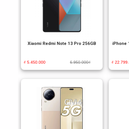
Xiaomi Redmi Note 13 Pro 256GB
iPhone 
₫
5.450.000
6.950.000
₫
₫
22.799