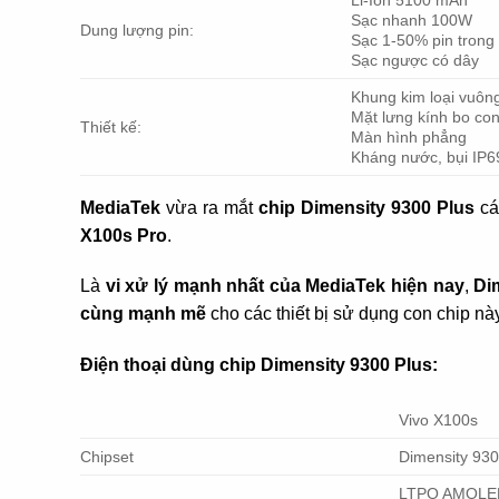
Sạc nhanh 100W
Dung lượng pin:
Sạc 1-50% pin trong
Sạc ngược có dây
Khung kim loại vuôn
Mặt lưng kính bo co
Thiết kế:
Màn hình phẳng
Kháng nước, bụi IP6
MediaTek
vừa ra mắt
chip Dimensity 9300 Plus
cá
X100s Pro
.
Là
vi xử lý mạnh nhất của MediaTek hiện nay
,
Di
cùng mạnh mẽ
cho các thiết bị sử dụng con chip này
Điện thoại dùng chip Dimensity 9300 Plus:
Vivo X100s
Chipset
Dimensity 930
LTPO AMOLE