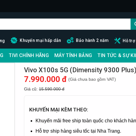
Khuyến mại hấp dẫn
Bảo hành 2 năm
ãng
Hỗ trợ
G
TIVI CHÍNH HÃNG
MÁY TÍNH BẢNG
TIN TỨC & SỰ K
Vivo X100s 5G (Dimensity 9300 Plus
7.990.000 đ
(Giá chưa bao gồm VAT)
Giá cũ:
15.590.000 đ
KHUYẾN MẠI KÈM THEO:
Khuyến mãi free ship toàn quốc cho khách hàn
Hỗ trợ ship hàng siêu tốc tại Nha Trang.