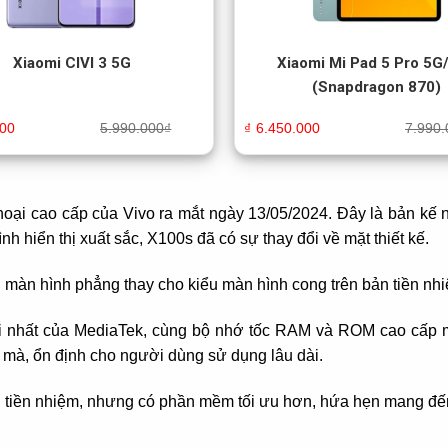
Xiaomi CIVI 3 5G
Xiaomi Mi Pad 5 Pro 5G/
(Snapdragon 870)
000
5.990.000
₫
₫
6.450.000
7.990.
hoại cao cấp của Vivo ra mắt ngày 13/05/2024. Đây là bản kế
h hiển thị xuất sắc, X100s đã có sự thay đổi về mặt thiết kế.
i màn hình phẳng thay cho kiểu màn hình cong trên bản tiền nh
mới nhất của MediaTek, cùng bộ nhớ tốc RAM và ROM cao cấp 
mà, ổn định cho người dùng sử dụng lâu dài.
tiền nhiệm, nhưng có phần mềm tối ưu hơn, hứa hẹn mang đến 