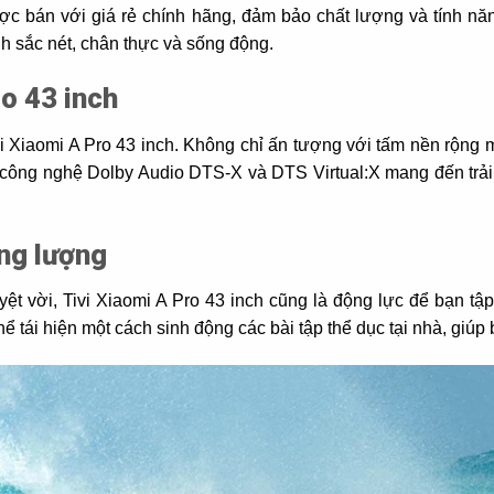
c bán với giá rẻ chính hãng, đảm bảo chất lượng và tính năng
h sắc nét, chân thực và sống động.
ro 43 inch
Tivi Xiaomi A Pro 43 inch. Không chỉ ấn tượng với tấm nền rộ
a công nghệ Dolby Audio DTS-X và DTS Virtual:X mang đến trải 
ng lượng
yệt vời, Tivi Xiaomi A Pro 43 inch cũng là động lực để bạn t
hể tái hiện một cách sinh động các bài tập thể dục tại nhà, gi