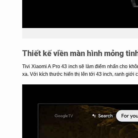
Thiết kế viền màn hình mỏng tinh
Tivi Xiaomi A Pro 43 inch sẽ làm điểm nhấn cho kh
xa. Với kích thước hiển thị lên tới 43 inch, ranh g