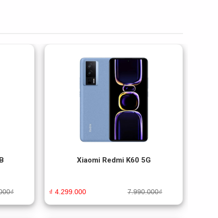
B
Xiaomi Redmi K60 5G
000
₫
₫
4.299.000
7.990.000
₫