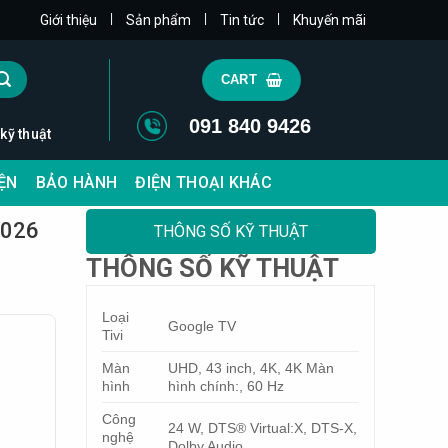
|
|
|
Giới thiệu
Sản phẩm
Tin tức
Khuyến mãi
CART
091 840 9426
 kỹ thuật
IỆN
BẢO HÀNH
ĐIỆN THOẠI KHÁC
2026
THÔNG SỐ KỸ THUẬT
THÔNG SỐ KỸ THUẬT
Loại
Google TV
Tivi
Màn
UHD, 43 inch, 4K, 4K Màn
hình
hình chính:, 60 Hz
Công
24 W, DTS® Virtual:X, DTS-X,
nghệ
Dolby Audio