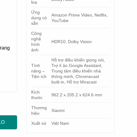
loa
Ứng
Amazon Prime Video, Netflix,
dụng có
YouTube
sẵn
Công
nghệ
HDR10, Dolby Vision
hình
Trang
ảnh
Hỗ trợ điều khiển giọng nói,
Tính
Trợ lí ảo Google Assistant,
năng –
Trung tâm điều khiển nhà
Tiện ích
thông minh, Chromecast
built-in, Hỗ trợ Miracast
Kích
962.2 x 205.2 x 624.6 mm
thước
Thương
Xiaomi
hiệu
LO
Xuất xứ
Việt Nam