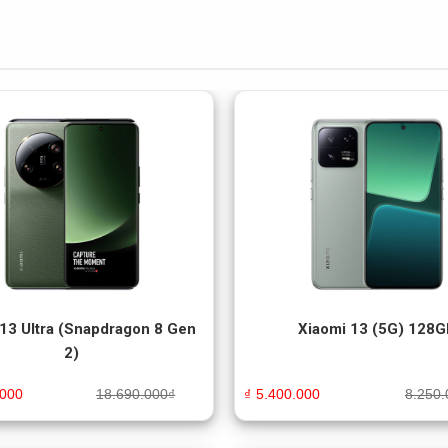
13 Ultra (Snapdragon 8 Gen
Xiaomi 13 (5G) 128G
2)
.000
18.690.000
₫
₫
5.400.000
8.250.