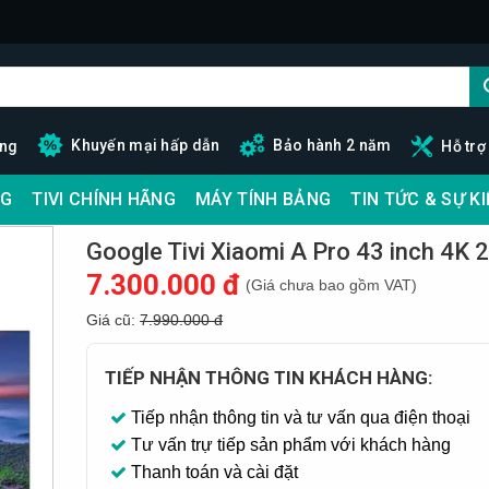
Khuyến mại hấp dẫn
Bảo hành 2 năm
ãng
Hỗ trợ
G
TIVI CHÍNH HÃNG
MÁY TÍNH BẢNG
TIN TỨC & SỰ K
Google Tivi Xiaomi A Pro 43 inch 4K 
7.300.000 đ
(Giá chưa bao gồm VAT)
Giá cũ:
7.990.000 đ
TIẾP NHẬN THÔNG TIN KHÁCH HÀNG:
Tiếp nhận thông tin và tư vấn qua điện thoại
Tư vấn trự tiếp sản phẩm với khách hàng
Thanh toán và cài đặt