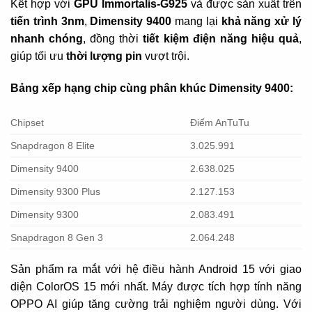
Kết hợp với
GPU Immortalis-G925
và được sản xuất trên
tiến trình 3nm
,
Dimensity 9400
mang lại
khả năng xử lý
nhanh chóng
, đồng thời
tiết kiệm điện năng hiệu quả
,
giúp tối ưu
thời lượng pin
vượt trội.
Bảng xếp hạng chip cùng phân khúc Dimensity 9400:
Chipset
Điểm AnTuTu
Snapdragon 8 Elite
3.025.991
Dimensity 9400
2.638.025
Dimensity 9300 Plus
2.127.153
Dimensity 9300
2.083.491
Snapdragon 8 Gen 3
2.064.248
Sản phẩm ra mắt với hệ điều hành Android 15 với giao
diện ColorOS 15 mới nhất. Máy được tích hợp tính năng
OPPO AI giúp tăng cường trải nghiệm người dùng. Với