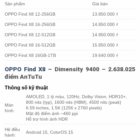
Sản phẩm
Giá bán
OPPO Find X8 12-256GB
13.850.000 ₫
OPPO Find X8 16-256GB
14.850.000 ₫
OPPO Find X8 12-512GB
14.850.000 ₫
OPPO Find X8 16-512GB
15.850.000 ₫
OPPO Find X8 16GB-1TB
19.640.000 ₫
OPPO Find X8
– Dimensity 9400 – 2.638.025
điểm AnTuTu
Thông số kỹ thuật
AMOLED, 1 tỷ màu, 120Hz, Dolby Vision, HDR10+,
800 nits (typ), 1600 nits (HBM), 4500 nits (peak)
Màn
6.59 inches, 1.5K (1256 x 2760 pixels)
hình:
Mật độ điểm ảnh ~460 ppi
Hỗ trợ hình ảnh HDR
Hệ điều
Android 15, ColorOS 15
hành: