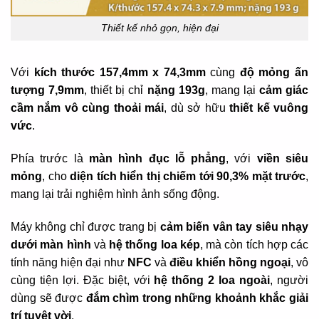
Thiết kế nhỏ gọn, hiện đại
Với
kích thước 157,4mm x 74,3mm
cùng
độ mỏng ấn
tượng 7,9mm
, thiết bị chỉ
nặng 193g
, mang lại
cảm giác
cầm nắm vô cùng thoải mái
, dù sở hữu
thiết kế vuông
vức
.
Phía trước là
màn hình đục lỗ phẳng
, với
viền siêu
mỏng
, cho
diện tích hiển thị chiếm tới 90,3% mặt trước
,
mang lại trải nghiệm hình ảnh sống động.
Máy không chỉ được trang bị
cảm biến vân tay siêu nhạy
dưới màn hình
và
hệ thống loa kép
, mà còn tích hợp các
tính năng hiện đại như
NFC
và
điều khiển hồng ngoại
, vô
cùng tiện lợi. Đặc biệt, với
hệ thống 2 loa ngoài
, người
dùng sẽ được
đắm chìm trong những khoảnh khắc giải
trí tuyệt vời
.