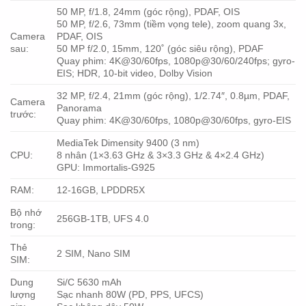
50 MP, f/1.8, 24mm (góc rộng), PDAF, OIS
50 MP, f/2.6, 73mm (tiềm vọng tele), zoom quang 3x,
Camera
PDAF, OIS
sau:
50 MP f/2.0, 15mm, 120˚ (góc siêu rộng), PDAF
Quay phim: 4K@30/60fps, 1080p@30/60/240fps; gyro-
EIS; HDR, 10‑bit video, Dolby Vision
32 MP, f/2.4, 21mm (góc rộng), 1/2.74″, 0.8µm, PDAF,
Camera
Panorama
trước:
Quay phim: 4K@30/60fps, 1080p@30/60fps, gyro-EIS
MediaTek Dimensity 9400 (3 nm)
CPU:
8 nhân (1×3.63 GHz & 3×3.3 GHz & 4×2.4 GHz)
GPU: Immortalis-G925
RAM:
12-16GB, LPDDR5X
Bộ nhớ
256GB-1TB, UFS 4.0
trong:
Thẻ
2 SIM, Nano SIM
SIM:
Dung
Si/C 5630 mAh
lượng
Sạc nhanh 80W (PD, PPS, UFCS)