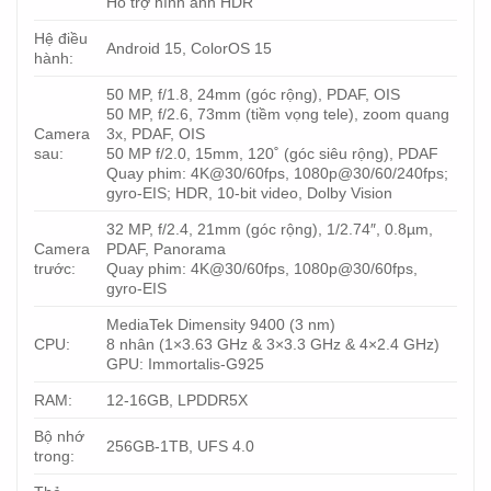
Hỗ trợ hình ảnh HDR
Hệ điều
Android 15, ColorOS 15
hành:
50 MP, f/1.8, 24mm (góc rộng), PDAF, OIS
50 MP, f/2.6, 73mm (tiềm vọng tele), zoom quang
Camera
3x, PDAF, OIS
sau:
50 MP f/2.0, 15mm, 120˚ (góc siêu rộng), PDAF
Quay phim: 4K@30/60fps, 1080p@30/60/240fps;
gyro-EIS; HDR, 10‑bit video, Dolby Vision
32 MP, f/2.4, 21mm (góc rộng), 1/2.74″, 0.8µm,
Camera
PDAF, Panorama
trước:
Quay phim: 4K@30/60fps, 1080p@30/60fps,
gyro-EIS
MediaTek Dimensity 9400 (3 nm)
CPU:
8 nhân (1×3.63 GHz & 3×3.3 GHz & 4×2.4 GHz)
GPU: Immortalis-G925
RAM:
12-16GB, LPDDR5X
Bộ nhớ
256GB-1TB, UFS 4.0
trong: