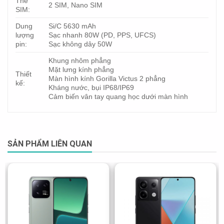
Thẻ
2 SIM, Nano SIM
SIM:
Dung
Si/C 5630 mAh
lượng
Sạc nhanh 80W (PD, PPS, UFCS)
pin:
Sạc không dây 50W
Khung nhôm phẳng
Mặt lưng kính phẳng
Thiết
Màn hình kính Gorilla Victus 2 phẳng
kế:
Kháng nước, bụi IP68/IP69
Cảm biến vân tay quang học dưới màn hình
SẢN PHẨM LIÊN QUAN