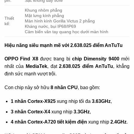
pin:
Sạc không dây 50W
Khung nhôm phẳng
Mặt lưng kính phẳng
Thiết
Màn hình kính Gorilla Victus 2 phẳng
kế:
Kháng nước, bụi IP68/IP69
Cảm biến vân tay quang học dưới màn hình
Hiệu năng siêu mạnh mẽ với 2.638.025 điểm AnTuTu
OPPO Find X8
được trang bị
chip Dimensity 9400
mới
nhất của
MediaTek
, đạt
2.638.025 điểm AnTuTu
, khẳng
định sức mạnh vượt trội.
Con chip này sở hữu
8 nhân CPU
, bao gồm:
1 nhân Cortex-X925
xung nhịp tối đa
3.63GHz
,
3 nhân Cortex-X4
xung nhịp
3.3GHz
,
4 nhân Cortex-A720 tiết kiệm điện
xung nhịp
2.4GHz
.