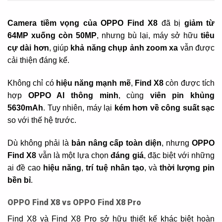
Camera tiềm vọng của OPPO Find X8
đã bị
giảm từ
64MP xuống còn 50MP
, nhưng bù lại, máy sở hữu
tiêu
cự dài hơn
, giúp
khả năng chụp ảnh zoom xa
vẫn được
cải thiện đáng kể.
Không chỉ có
hiệu năng mạnh mẽ
,
Find X8
còn được tích
hợp
OPPO AI thông minh
, cùng
viên pin khủng
5630mAh
. Tuy nhiên, máy lại
kém hơn về công suất sạc
so với thế hệ trước.
Dù không phải là
bản nâng cấp toàn diện
, nhưng
OPPO
Find X8
vẫn là một lựa chọn
đáng giá
, đặc biệt với những
ai đề cao
hiệu năng
,
trí tuệ nhân tạo
, và
thời lượng pin
bền bỉ
.
OPPO Find X8 vs OPPO Find X8 Pro
Find X8 và Find X8 Pro sở hữu thiết kế khác biệt hoàn