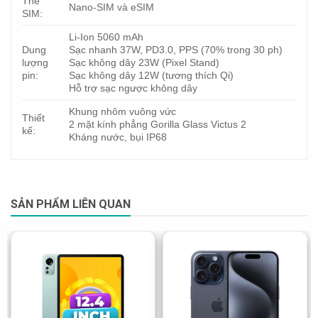
Thẻ
Nano-SIM và eSIM
SIM:
Li-Ion 5060 mAh
Dung
Sạc nhanh 37W, PD3.0, PPS (70% trong 30 ph)
lượng
Sạc không dây 23W (Pixel Stand)
pin:
Sạc không dây 12W (tương thích Qi)
Hỗ trợ sạc ngược không dây
Khung nhôm vuông vức
Thiết
2 mặt kính phẳng Gorilla Glass Victus 2
kế:
Kháng nước, bụi IP68
SẢN PHẨM LIÊN QUAN