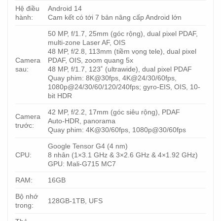
Hệ điều
Android 14
hành:
Cam kết có tới 7 bản nâng cấp Android lớn
50 MP, f/1.7, 25mm (góc rộng), dual pixel PDAF,
multi-zone Laser AF, OIS
48 MP, f/2.8, 113mm (tiềm vọng tele), dual pixel
Camera
PDAF, OIS, zoom quang 5x
sau:
48 MP, f/1.7, 123˚ (ultrawide), dual pixel PDAF
Quay phim: 8K@30fps, 4K@24/30/60fps,
1080p@24/30/60/120/240fps; gyro-EIS, OIS, 10-
bit HDR
42 MP, f/2.2, 17mm (góc siêu rộng), PDAF
Camera
Auto-HDR, panorama
trước:
Quay phim: 4K@30/60fps, 1080p@30/60fps
Google Tensor G4 (4 nm)
CPU:
8 nhân (1×3.1 GHz & 3×2.6 GHz & 4×1.92 GHz)
GPU: Mali-G715 MC7
RAM:
16GB
Bộ nhớ
128GB-1TB, UFS
trong: