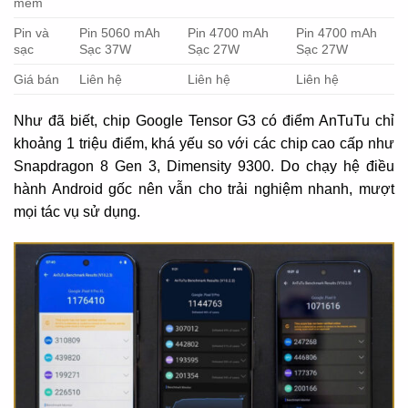
mềm
Pin và
Pin 5060 mAh
Pin 4700 mAh
Pin 4700 mAh
sạc
Sạc 37W
Sạc 27W
Sạc 27W
Giá bán
Liên hệ
Liên hệ
Liên hệ
Như đã biết, chip Google Tensor G3 có điểm AnTuTu chỉ
khoảng 1 triệu điểm, khá yếu so với các chip cao cấp như
Snapdragon 8 Gen 3, Dimensity 9300. Do chạy hệ điều
hành Android gốc nên vẫn cho trải nghiệm nhanh, mượt
mọi tác vụ sử dụng.