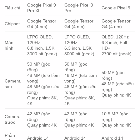
Google Pixel 9
Google Pixel 9
Tiêu chí
Google Pixel 9
Pro XL
Pro
Google Tensor
Google Tensor
Google Tensor
Chipset
G4 (4 nm)
G4 (4 nm)
G4 (4 nm)
LTPO OLED,
LTPO OLED,
OLED, 120Hz
Màn
120Hz
120Hz
6.3 inch, Full
hình
6.8 inch, 1.5K
6.3 inch, 1.5K
HD+
3000 nit (peak)
3000 nit (peak)
2700 nit (peak)
50 MP (góc
50 MP (góc
rộng)
rộng)
50 MP (góc
48 MP (tele tiềm
48 MP (tele tiềm
rộng)
Camera
vọng)
vọng)
48 MP (góc siêu
sau
48 MP (góc siêu
48 MP (góc siêu
rộng)
rộng)
rộng)
Quay phim: 4K
Quay phim: 8K,
Quay phim: 8K,
4K
4K
42 MP (góc
42 MP (góc
10.5 MP (góc
Camera
rộng)
rộng)
rộng)
trước
Quay phim: 4K
Quay phim: 4K
Quay phim: 4K
Phần
Android 14
Android 14
Android 14