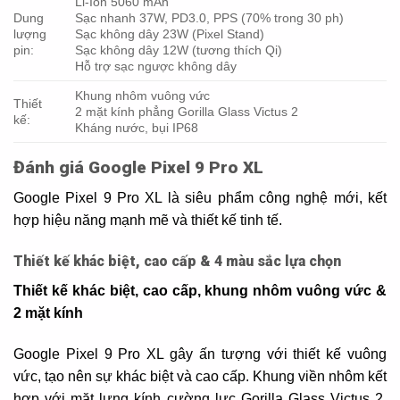
Li-Ion 5060 mAh
Dung
Sạc nhanh 37W, PD3.0, PPS (70% trong 30 ph)
lượng
Sạc không dây 23W (Pixel Stand)
pin:
Sạc không dây 12W (tương thích Qi)
Hỗ trợ sạc ngược không dây
Khung nhôm vuông vức
Thiết
2 mặt kính phẳng Gorilla Glass Victus 2
kế:
Kháng nước, bụi IP68
Đánh giá Google Pixel 9 Pro XL
Google Pixel 9 Pro XL là siêu phẩm công nghệ mới, kết
hợp hiệu năng mạnh mẽ và thiết kế tinh tế.
Thiết kế khác biệt, cao cấp & 4 màu sắc lựa chọn
Thiết kế khác biệt, cao cấp, khung nhôm vuông vức &
2 mặt kính
Google Pixel 9 Pro XL gây ấn tượng với thiết kế vuông
vức, tạo nên sự khác biệt và cao cấp. Khung viền nhôm kết
hợp với mặt lưng kính cường lực Gorilla Glass Victus 2,