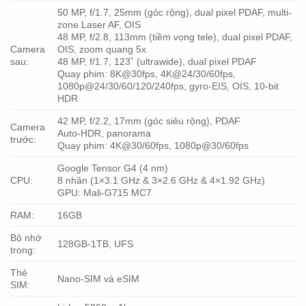
50 MP, f/1.7, 25mm (góc rộng), dual pixel PDAF, multi-
zone Laser AF, OIS
48 MP, f/2.8, 113mm (tiềm vọng tele), dual pixel PDAF,
Camera
OIS, zoom quang 5x
sau:
48 MP, f/1.7, 123˚ (ultrawide), dual pixel PDAF
Quay phim: 8K@30fps, 4K@24/30/60fps,
1080p@24/30/60/120/240fps; gyro-EIS, OIS, 10-bit
HDR
42 MP, f/2.2, 17mm (góc siêu rộng), PDAF
Camera
Auto-HDR, panorama
trước:
Quay phim: 4K@30/60fps, 1080p@30/60fps
Google Tensor G4 (4 nm)
CPU:
8 nhân (1×3.1 GHz & 3×2.6 GHz & 4×1.92 GHz)
GPU: Mali-G715 MC7
RAM:
16GB
Bộ nhớ
128GB-1TB, UFS
trong:
Thẻ
Nano-SIM và eSIM
SIM: