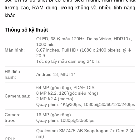
lượng cao, RAM dung lượng khủng và nhiều tính năng
khác.
Thông số kỹ thuật
OLED, 68 tỷ màu 120Hz, Dolby Vision, HDR10+,
1000 nits
Màn hình:
6.67 inches, Full HD+ (1080 x 2400 pixels), tỷ lệ
20:9
Tốc độ lấy mẫu cảm ứng 240Hz
Hệ điều
Android 13, MIUI 14
hành:
64 MP (góc rộng), PDAF, OIS
8 MP f/2.2, 120˚(góc siêu rộng)
Camera sau:
2 MP f/2.4 (macro)
Quay phim: 4K@30fps, 1080p@30/60/120/240fps
Camera
16 MP (góc rộng)
trước:
Quay phim: 1080p@30/60fps
Qualcomm SM7475-AB Snapdragon 7+ Gen 2 (4
nm)
CPU: