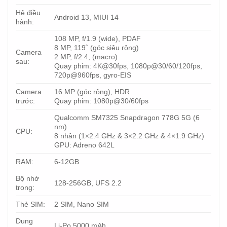
Hệ điều
Android 13, MIUI 14
hành:
108 MP, f/1.9 (wide), PDAF
8 MP, 119˚ (góc siêu rộng)
Camera
2 MP, f/2.4, (macro)
sau:
Quay phim: 4K@30fps, 1080p@30/60/120fps,
720p@960fps, gyro-EIS
Camera
16 MP (góc rộng), HDR
trước:
Quay phim: 1080p@30/60fps
Qualcomm SM7325 Snapdragon 778G 5G (6
nm)
CPU:
8 nhân (1×2.4 GHz & 3×2.2 GHz & 4×1.9 GHz)
GPU: Adreno 642L
RAM:
6-12GB
Bộ nhớ
128-256GB, UFS 2.2
trong:
Thẻ SIM:
2 SIM, Nano SIM
Dung
Li-Po 5000 mAh