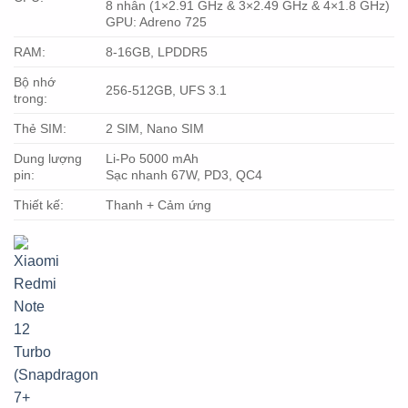
8 nhân (1×2.91 GHz & 3×2.49 GHz & 4×1.8 GHz)
GPU: Adreno 725
RAM:
8-16GB, LPDDR5
Bộ nhớ
256-512GB, UFS 3.1
trong:
Thẻ SIM:
2 SIM, Nano SIM
Dung lượng
Li-Po 5000 mAh
pin:
Sạc nhanh 67W, PD3, QC4
Thiết kế:
Thanh + Cảm ứng