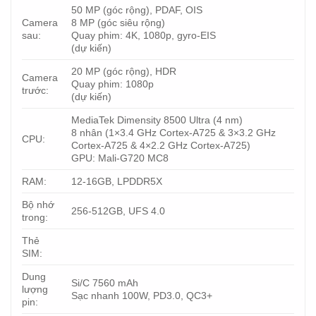
50 MP (góc rộng), PDAF, OIS
Camera
8 MP (góc siêu rộng)
sau:
Quay phim: 4K, 1080p, gyro-EIS
(dự kiến)
20 MP (góc rộng), HDR
Camera
Quay phim: 1080p
trước:
(dự kiến)
MediaTek Dimensity 8500 Ultra (4 nm)
8 nhân (1×3.4 GHz Cortex-A725 & 3×3.2 GHz
CPU:
Cortex-A725 & 4×2.2 GHz Cortex-A725)
GPU: Mali-G720 MC8
RAM:
12-16GB, LPDDR5X
Bộ nhớ
256-512GB, UFS 4.0
trong:
Thẻ
SIM:
Dung
Si/C 7560 mAh
lượng
Sạc nhanh 100W, PD3.0, QC3+
pin: