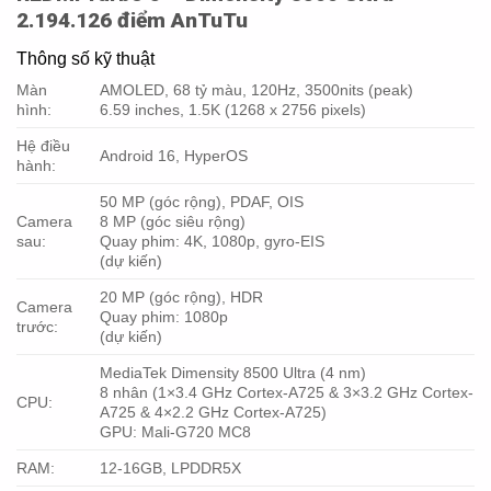
2.194.126 điểm AnTuTu
Thông số kỹ thuật
Màn
AMOLED, 68 tỷ màu, 120Hz, 3500nits (peak)
hình:
6.59 inches, 1.5K (1268 x 2756 pixels)
Hệ điều
Android 16, HyperOS
hành:
50 MP (góc rộng), PDAF, OIS
Camera
8 MP (góc siêu rộng)
sau:
Quay phim: 4K, 1080p, gyro-EIS
(dự kiến)
20 MP (góc rộng), HDR
Camera
Quay phim: 1080p
trước:
(dự kiến)
MediaTek Dimensity 8500 Ultra (4 nm)
8 nhân (1×3.4 GHz Cortex-A725 & 3×3.2 GHz Cortex-
CPU:
A725 & 4×2.2 GHz Cortex-A725)
GPU: Mali-G720 MC8
RAM:
12-16GB, LPDDR5X