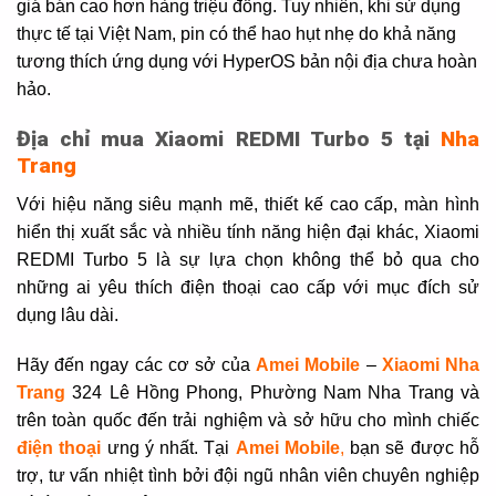
giá bán cao hơn hàng triệu đồng. Tuy nhiên, khi sử dụng
thực tế tại Việt Nam, pin có thể hao hụt nhẹ do khả năng
tương thích ứng dụng với HyperOS bản nội địa chưa hoàn
hảo.
Địa chỉ mua Xiaomi REDMI Turbo 5 tại
Nha
Trang
Với hiệu năng siêu mạnh mẽ, thiết kế cao cấp, màn hình
hiển thị xuất sắc và nhiều tính năng hiện đại khác, Xiaomi
REDMI Turbo 5 là sự lựa chọn không thể bỏ qua cho
những ai yêu thích điện thoại cao cấp với mục đích sử
dụng lâu dài.
Hãy đến ngay các cơ sở của
Amei Mobile
–
Xiaomi Nha
Trang
324 Lê Hồng Phong, Phường Nam Nha Trang và
trên toàn quốc đến trải nghiệm và sở hữu cho mình chiếc
điện thoại
ưng ý nhất. Tại
Amei Mobile
,
bạn sẽ được hỗ
trợ, tư vấn nhiệt tình bởi đội ngũ nhân viên chuyên nghiệp