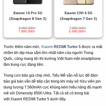
Xiaomi 14 Pro 5G
Xiaomi CIVI 4 5G
(Snapdragon 8 Gen 3)
(Snapdragon 7 Gen 3)
9.950.000
₫
7.950.000
₫
7.900.000
₫
5.590.000
₫
Trước thềm năm mới,
Xiaomi
REDMI Turbo 5
được ra mắt
nhắm tới dịp mua sắm lớn nhất năm của người Trung
Quốc, cũng mang tới thị trường Việt Nam một smartphone
tầm trung cực đáng tiền.
Trong cơn bão giá chip nhớ, Tiểu Mễ vẫn nỗ lực để đảm
bảo giá bán vẫn dễ tiếp cận trong khi máy sở hữu viên pin
dung lượng 7.560mAh cực khủng kèm hiệu năng đủ mạnh
mẽ với Dimensity 8500 Ultra. Tất cả sẽ có trong bài
viết Xiaomi REDMI Turbo 5 dưới đây.