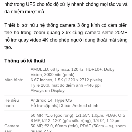
nhớ trong UFS cho tốc độ xử lý nhanh chóng mọi tác vụ và
đa nhiệm mượt mà.
Thiết bị sở hữu hệ thống camera 3 ống kính có cảm biến
tele hỗ trong zoom quang 2.6x cùng camera selfie 20MP
hỗ trợ quay video 4K cho phép người dùng thoải mái sáng
tạo.
Thông số kỹ thuật
AMOLED, 68 tỷ màu, 120Hz, HDR10+, Dolby
Vision, 3000 nits (peak)
Màn hình:
6.67 inches, 1.5K (1220 x 2712 pixels)
Tỷ lệ 20:9, mật độ điểm ảnh ~446 ppi
Always-on Display
Hệ điều
Andrroid 14, HyperOS
hành:
Hỗ trợ cập nhật 3 bản Android chính
50 MP, f/1.6 (góc rộng), 1/1.55″, 1.0µm, PDAF, OIS
8 MP, f/2.2, 120˚ (góc siêu rộng), 1/4.0″, 1.12µm
Camera
50 MP, f/2.0, 60mm (tele), PDAF (50cm – ∞), zoom
sau:
quang 2.5x