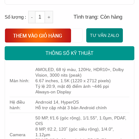
Quantity
Tình trạng:
Còn hàng
TƯ VẤN ZALO
THÔNG SỐ KỸ THUẬT
AMOLED, 68 tỷ màu, 120Hz, HDR10+, Dolby
Vision, 3000 nits (peak)
Màn hình:
6.67 inches, 1.5K (1220 x 2712 pixels)
Tỷ lệ 20:9, mật độ điểm ảnh ~446 ppi
Always-on Display
Hệ điều
Andrroid 14, HyperOS
hành:
Hỗ trợ cập nhật 3 bản Android chính
50 MP, f/1.6 (góc rộng), 1/1.55″, 1.0µm, PDAF,
OIS
8 MP, f/2.2, 120˚ (góc siêu rộng), 1/4.0″,
Camera
1.12µm