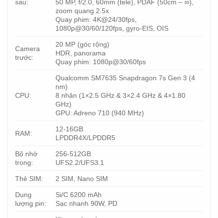
sau:
50 MP, f/2.0, 60mm (tele), PDAF (50cm – ∞),
zoom quang 2.5x
Quay phim: 4K@24/30fps,
1080p@30/60/120fps, gyro-EIS, OIS
20 MP (góc rộng)
Camera
HDR, panorama
trước:
Quay phim: 1080p@30/60fps
Qualcomm SM7635 Snapdragon 7s Gen 3 (4
nm)
CPU:
8 nhân (1×2.5 GHz & 3×2.4 GHz & 4×1.80
GHz)
GPU: Adreno 710 (940 MHz)
12-16GB
RAM:
LPDDR4X/LPDDR5
Bộ nhớ
256-512GB
trong:
UFS2.2/UFS3.1
Thẻ SIM:
2 SIM, Nano SIM
Dung
Si/C 6200 mAh
lượng pin:
Sạc nhanh 90W, PD