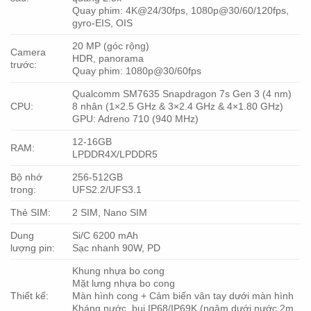
Quay phim: 4K@24/30fps, 1080p@30/60/120fps,
gyro-EIS, OIS
20 MP (góc rộng)
Camera
HDR, panorama
trước:
Quay phim: 1080p@30/60fps
Qualcomm SM7635 Snapdragon 7s Gen 3 (4 nm)
CPU:
8 nhân (1×2.5 GHz & 3×2.4 GHz & 4×1.80 GHz)
GPU: Adreno 710 (940 MHz)
12-16GB
RAM:
LPDDR4X/LPDDR5
Bộ nhớ
256-512GB
trong:
UFS2.2/UFS3.1
Thẻ SIM:
2 SIM, Nano SIM
Dung
Si/C 6200 mAh
lượng pin:
Sạc nhanh 90W, PD
Khung nhựa bo cong
Mặt lưng nhựa bo cong
Thiết kế:
Màn hình cong + Cảm biến vân tay dưới màn hình
Kháng nước, bụi IP68/IP69K (ngâm dưới nước 2m