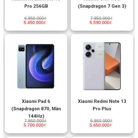
Pro 256GB
(Snapdragon 7 Gen 3)
6.950.000
₫
7.950.000
₫
5.450.000
₫
5.590.000
₫
Xiaomi Pad 6
Xiaomi Redmi Note 13
(Snapdragon 870, Màn
Pro Plus
144Hz)
7.850.000
₫
6.950.000
₫
5.700.000
₫
5.650.000
₫