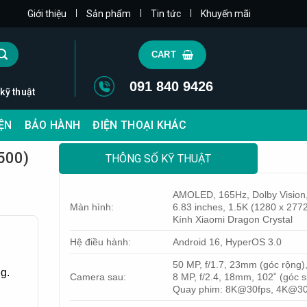
|
|
|
Giới thiệu
Sản phẩm
Tin tức
Khuyến mãi
CART
091 840 9426
 kỹ thuật
IỆN
BẢO HÀNH
ĐIỆN THOẠI KHÁC
500)
THÔNG SỐ KỸ THUẬT
AMOLED, 165Hz, Dolby Vision,
Màn hình:
6.83 inches, 1.5K (1280 x 2772
Kính Xiaomi Dragon Crystal
Hệ điều hành:
Android 16, HyperOS 3.0
50 MP, f/1.7, 23mm (góc rộng),
g.
Camera sau:
8 MP, f/2.4, 18mm, 102˚ (góc s
Quay phim: 8K@30fps, 4K@30