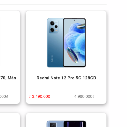
870, Màn
Redmi Note 12 Pro 5G 128GB
000
₫
₫
3.490.000
4.990.000
₫