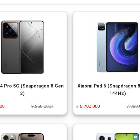
14 Pro 5G (Snapdragon 8 Gen
Xiaomi Pad 6 (Snapdragon 
3)
144Hz)
000
9.950.000
₫
₫
5.700.000
7.850.