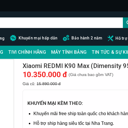
Khuyến mại hấp dẫn
Bảo hành 2 năm
ãng
Hỗ trợ
G
TIVI CHÍNH HÃNG
MÁY TÍNH BẢNG
TIN TỨC & SỰ K
Xiaomi REDMI K90 Max (Dimensity 9
10.350.000 đ
(Giá chưa bao gồm VAT)
Giá cũ:
15.890.000 đ
KHUYẾN MẠI KÈM THEO:
Khuyến mãi free ship toàn quốc cho khách hàn
Hỗ trợ ship hàng siêu tốc tại Nha Trang.