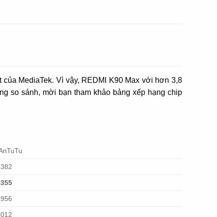
t của MediaTek. Vì vậy, REDMI K90 Max với hơn 3,8
àng so sánh, mời bạn tham khảo bảng xếp hạng chip
AnTuTu
.382
.355
.956
.012