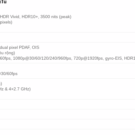
uTu
HDR Vivid, HDR10+, 3500 nits (peak)
pixels)
dual pixel PDAF, OIS
êu rộng)
60fps, 1080p@30/60/120/240/960fps, 720p@1920fps, gyro-EIS, HDR
30/60fps
m)
Hz & 4×2.7 GHz)