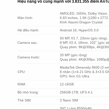
Hiệu năng vô cùng mạnh với 3.831.355 điểm AnT
AMOLED, 165Hz, Dolby Vision, 
Màn hình:
6.83 inches, 1.5K (1280 x 2772 
Kính Xiaomi Dragon Crystal
Hệ điều hành:
Android 16, HyperOS 3.0
50 MP, f/1.7, 23mm (góc rộng), 
Camera sau:
8 MP, f/2.4, 18mm, 102˚ (góc si
Quay phim: 8K@30fps, 4K@30/
20 MP (góc rộng)
Camera trước:
Quay phim: 4K@30fps, 1080p@
MediaTek Dimensity 9500 (3 n
CPU:
8 nhân (1×4.21 GHz & 3×3.5 G
GPU: Arm G1-Ultra
RAM:
12-16GB
Bộ nhớ trong:
256GB-1TB, UFS 4.1
Thẻ SIM:
2 Nano SIM
Si/C Li-Ion 8550mAh