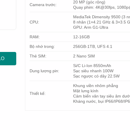
20 MP (góc rộng)
Camera trước:
Quay phim: 4K@30fps, 1080p
MediaTek Dimensity 9500 (3 n
CPU:
8 nhân (1×4.21 GHz & 3×3.5 
GPU: Arm G1-Ultra
RAM:
12-16GB
Bộ nhớ trong:
256GB-1TB, UFS 4.1
Thẻ SIM:
2 Nano SIM
LO
Si/C Li-Ion 8550mAh
Dung lượng pin:
Sạc siêu nhanh 100W
Sạc ngược có dây 22.5W
Khung viền nhôm phẳng
Mặt lưng kính
Thiết kế:
Cảm biến vân tay siêu âm dướ
Kháng nước, bụi IP66/IP68/IP