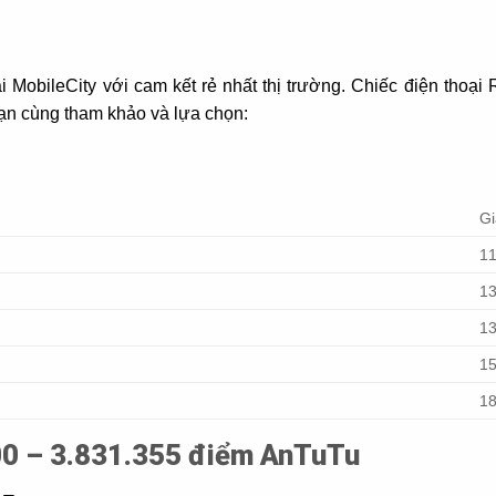
i MobileCity với cam kết rẻ nhất thị trường. Chiếc điện thoạ
bạn cùng tham khảo và lựa chọn:
Gi
11
13
13
15
18
00 – 3.831.355 điểm AnTuTu