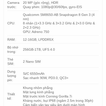
Camera
20 MP (góc rộng), HDR
trước:
Quay phim: 1080p@30/60fps, gyro-EIS
Qualcomm SM8650-AB Snapdragon 8 Gen 3 (4
nm)
CPU:
8 nhân (1×3.3 GHz & 3×3.2 GHz & 2×3.0 GHz &
2×2.3 GHz)
GPU: Adreno 750
RAM:
12-16GB, LPDDR5X
Bộ nhớ
256GB-1TB, UFS 4.0
trong:
Thẻ
2 Nano SIM
SIM:
Dung
Si/C 6550mAh
lượng
Sạc nhanh 90W, PD3.0, QC3+
pin:
Khung nhôm phẳng
Mặt lưng kính phẳng
Thiết
Mặt trước kính Corning Gorilla 7i
kế:
Kháng nước, bụi IP68 (ngâm 2.5m trong 30ph)
Cảm biến vân tay siêu âm dưới màn hình