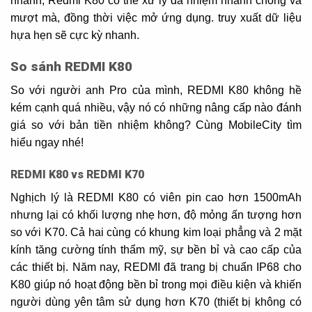
nhanh, Redmi K80 có thể xử lý đa nhiệm nhanh chóng và
mượt mà, đồng thời việc mở ứng dụng. truy xuất dữ liệu
hựa hẹn sẽ cực kỳ nhanh.
So sánh REDMI K80
So với người anh Pro của mình, REDMI K80 không hề
kém cạnh quá nhiều, vậy nó có những nâng cấp nào đánh
giá so với bản tiền nhiệm không? Cùng MobileCity tìm
hiểu ngay nhé!
REDMI K80 vs REDMI K70
Nghịch lý là REDMI K80 có viên pin cao hơn 1500mAh
nhưng lại có khối lượng nhẹ hơn, độ mỏng ấn tượng hơn
so với K70. Cả hai cùng có khung kim loại phẳng và 2 mặt
kính tăng cường tính thẩm mỹ, sự bền bỉ và cao cấp của
các thiết bị. Năm nay, REDMI đã trang bị chuẩn IP68 cho
K80 giúp nó hoạt động bền bỉ trong mọi điều kiện và khiến
người dùng yên tâm sử dụng hơn K70 (thiết bị không có