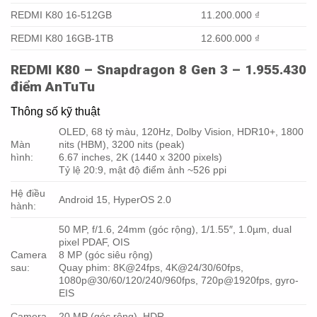
REDMI K80 16-512GB
11.200.000 ₫
REDMI K80 16GB-1TB
12.600.000 ₫
REDMI K80 – Snapdragon 8 Gen 3 – 1.955.430
điểm AnTuTu
Thông số kỹ thuật
OLED, 68 tỷ màu, 120Hz, Dolby Vision, HDR10+, 1800
Màn
nits (HBM), 3200 nits (peak)
hình:
6.67 inches, 2K (1440 x 3200 pixels)
Tỷ lệ 20:9, mật độ điểm ảnh ~526 ppi
Hệ điều
Android 15, HyperOS 2.0
hành:
50 MP, f/1.6, 24mm (góc rộng), 1/1.55″, 1.0µm, dual
pixel PDAF, OIS
Camera
8 MP (góc siêu rộng)
sau:
Quay phim: 8K@24fps, 4K@24/30/60fps,
1080p@30/60/120/240/960fps, 720p@1920fps, gyro-
EIS
Camera
20 MP (góc rộng), HDR