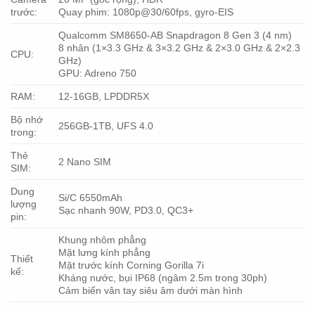
trước:
Quay phim: 1080p@30/60fps, gyro-EIS
Qualcomm SM8650-AB Snapdragon 8 Gen 3 (4 nm)
8 nhân (1×3.3 GHz & 3×3.2 GHz & 2×3.0 GHz & 2×2.3
CPU:
GHz)
GPU: Adreno 750
RAM:
12-16GB, LPDDR5X
Bộ nhớ
256GB-1TB, UFS 4.0
trong:
Thẻ
2 Nano SIM
SIM:
Dung
Si/C 6550mAh
lượng
Sạc nhanh 90W, PD3.0, QC3+
pin:
Khung nhôm phẳng
Mặt lưng kính phẳng
Thiết
Mặt trước kính Corning Gorilla 7i
kế:
Kháng nước, bụi IP68 (ngâm 2.5m trong 30ph)
Cảm biến vân tay siêu âm dưới màn hình