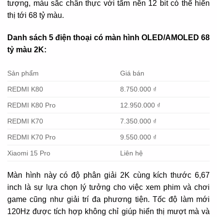
tượng, màu sắc chân thực với tấm nền 12 bit có thể hiển
thị tới 68 tỷ màu.
Danh sách 5 điện thoại có màn hình OLED/AMOLED 68
tỷ màu 2K:
Sản phẩm
Giá bán
REDMI K80
8.750.000 ₫
REDMI K80 Pro
12.950.000 ₫
REDMI K70
7.350.000 ₫
REDMI K70 Pro
9.550.000 ₫
Xiaomi 15 Pro
Liên hệ
Màn hình này có độ phân giải 2K cùng kích thước 6,67
inch là sự lựa chọn lý tưởng cho việc xem phim và chơi
game cũng như giải trí đa phương tiện. Tốc độ làm mới
120Hz được tích hợp không chỉ giúp hiển thị mượt mà và