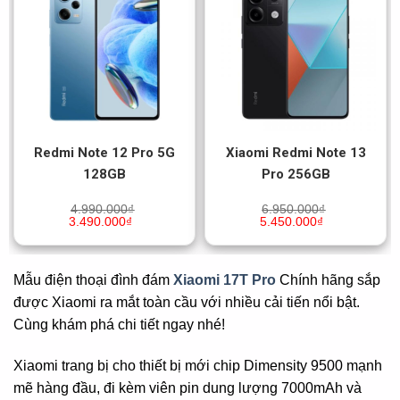
Redmi Note 12 Pro 5G
Xiaomi Redmi Note 13
128GB
Pro 256GB
4.990.000
₫
6.950.000
₫
3.490.000
₫
5.450.000
₫
Mẫu điện thoại đình đám
Xiaomi 17T Pro
Chính hãng sắp
được Xiaomi ra mắt toàn cầu với nhiều cải tiến nổi bật.
Cùng khám phá chi tiết ngay nhé!
Xiaomi trang bị cho thiết bị mới chip Dimensity 9500 mạnh
mẽ hàng đầu, đi kèm viên pin dung lượng 7000mAh và