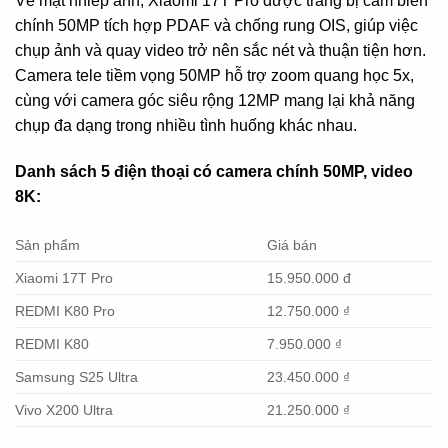
Về mặt nhiếp ảnh, Xiaomi 17T Pro được trang bị cảm biến
chính 50MP tích hợp PDAF và chống rung OIS, giúp việc
chụp ảnh và quay video trở nên sắc nét và thuận tiện hơn.
Camera tele tiềm vọng 50MP hỗ trợ zoom quang học 5x,
cùng với camera góc siêu rộng 12MP mang lại khả năng
chụp đa dạng trong nhiều tình huống khác nhau.
Danh sách 5 điện thoại có camera chính 50MP, video
8K:
Sản phẩm
Giá bán
Xiaomi 17T Pro
15.950.000 đ
REDMI K80 Pro
12.750.000 ₫
REDMI K80
7.950.000 ₫
Samsung S25 Ultra
23.450.000 ₫
Vivo X200 Ultra
21.250.000 ₫