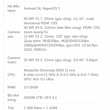
Hệ điều
Android 16, HyperOS 3
hành:
50 MP, f/1.7, 23mm (góc rộng), 1/1.31″, multi-
directional PDAF, OIS
50 MP, f/3.0, 115mm (tele tiềm vọng), PDAF, OIS,
Camera
zoom quang 5x
sau:
12 MP, f/2.2, 15mm, 120˚ (góc siêu rộng)
Quay phim: 8K@30fps, 4K@30/60/120fps,
1080p@30/60/120/240fps, gyro-EIS, 10-bit Rec.
2020, HDR10+
Camera
32 MP, f/2.2, 21mm (góc rộng), 1/3.44″, 0.64µm
trước:
MediaTek Dimensity 9500 (3 nm)
CPU:
8 nhân (1×4.21 GHz & 3×3.5 GHz & 4×2.7 GHz)
GPU: Arm G1-Ultra
RAM:
12-16GB
Bộ nhớ
256GB-1TB, UFS 4.1
trong:
Thẻ
1 SIM Nano + 1 eSIM