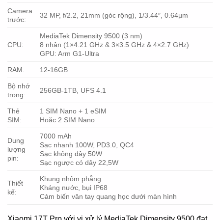
Camera
32 MP, f/2.2, 21mm (góc rộng), 1/3.44″, 0.64µm
trước:
MediaTek Dimensity 9500 (3 nm)
CPU:
8 nhân (1×4.21 GHz & 3×3.5 GHz & 4×2.7 GHz)
GPU: Arm G1-Ultra
RAM:
12-16GB
Bộ nhớ
256GB-1TB, UFS 4.1
trong:
Thẻ
1 SIM Nano + 1 eSIM
SIM:
Hoặc 2 SIM Nano
7000 mAh
Dung
Sạc nhanh 100W, PD3.0, QC4
lượng
Sạc không dây 50W
pin:
Sạc ngược có dây 22,5W
Khung nhôm phẳng
Thiết
Kháng nước, bụi IP68
kế:
Cảm biến vân tay quang học dưới màn hình
Xiaomi 17T Pro với vi xử lý MediaTek Dimensity 9500 đạt