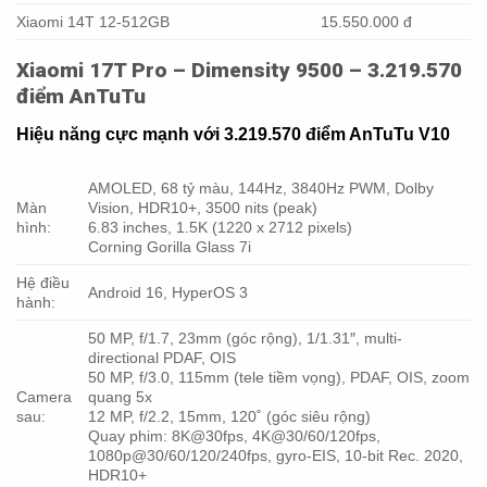
Xiaomi 14T 12-512GB
15.550.000 đ
Xiaomi 17T Pro – Dimensity 9500 – 3.219.570
điểm AnTuTu
Hiệu năng cực mạnh với 3.219.570 điểm AnTuTu V10
AMOLED, 68 tỷ màu, 144Hz, 3840Hz PWM, Dolby
Màn
Vision, HDR10+, 3500 nits (peak)
hình:
6.83 inches, 1.5K (1220 x 2712 pixels)
Corning Gorilla Glass 7i
Hệ điều
Android 16, HyperOS 3
hành:
50 MP, f/1.7, 23mm (góc rộng), 1/1.31″, multi-
directional PDAF, OIS
50 MP, f/3.0, 115mm (tele tiềm vọng), PDAF, OIS, zoom
Camera
quang 5x
sau:
12 MP, f/2.2, 15mm, 120˚ (góc siêu rộng)
Quay phim: 8K@30fps, 4K@30/60/120fps,
1080p@30/60/120/240fps, gyro-EIS, 10-bit Rec. 2020,
HDR10+