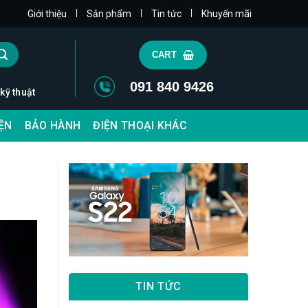
|
|
|
Giới thiệu
Sản phẩm
Tin tức
Khuyến mãi
CART
091 840 9426
 kỹ thuật
IỆN
BẢO HÀNH
ĐIỆN THOẠI KHÁC
TIN TỨC