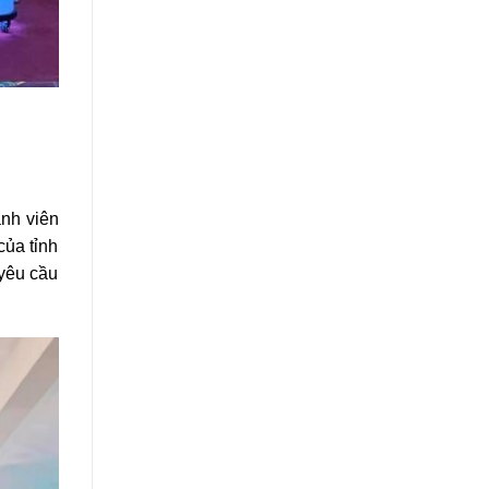
nh viên
của tỉnh
yêu cầu