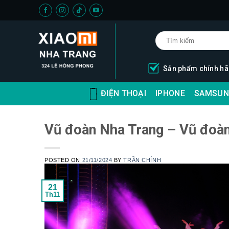
Skip
to
content
Sản phẩm chính h
ĐIỆN THOẠI
IPHONE
SAMSUN
Vũ đoàn Nha Trang – Vũ đoàn
POSTED ON
21/11/2024
BY
TRẦN CHÍNH
21
Th11