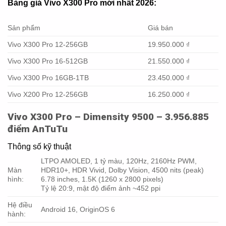
Bảng giá Vivo X300 Pro mới nhất 2026:
Sản phẩm
Giá bán
Vivo X300 Pro 12-256GB
19.950.000 ₫
Vivo X300 Pro 16-512GB
21.550.000 ₫
Vivo X300 Pro 16GB-1TB
23.450.000 ₫
Vivo X200 Pro 12-256GB
16.250.000 ₫
Vivo X300 Pro – Dimensity 9500 – 3.956.885
điểm AnTuTu
Thông số kỹ thuật
LTPO AMOLED, 1 tỷ màu, 120Hz, 2160Hz PWM,
Màn
HDR10+, HDR Vivid, Dolby Vision, 4500 nits (peak)
hình:
6.78 inches, 1.5K (1260 x 2800 pixels)
Tỷ lệ 20:9, mật độ điểm ảnh ~452 ppi
Hệ điều
Android 16, OriginOS 6
hành: