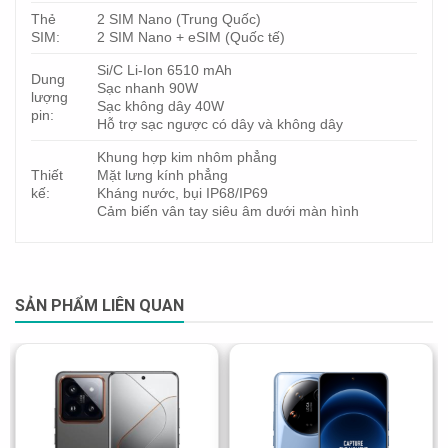
Thẻ
2 SIM Nano (Trung Quốc)
SIM:
2 SIM Nano + eSIM (Quốc tế)
Si/C Li-Ion 6510 mAh
Dung
Sạc nhanh 90W
lượng
Sạc không dây 40W
pin:
Hỗ trợ sạc ngược có dây và không dây
Khung hợp kim nhôm phẳng
Thiết
Mặt lưng kính phẳng
kế:
Kháng nước, bụi IP68/IP69
Cảm biến vân tay siêu âm dưới màn hình
SẢN PHẨM LIÊN QUAN