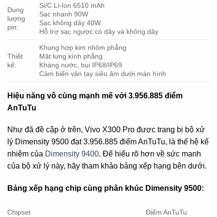
Si/C Li-Ion 6510 mAh
Dung
Sạc nhanh 90W
lượng
Sạc không dây 40W
pin:
Hỗ trợ sạc ngược có dây và không dây
Khung hợp kim nhôm phẳng
Thiết
Mặt lưng kính phẳng
kế:
Kháng nước, bụi IP68/IP69
Cảm biến vân tay siêu âm dưới màn hình
Hiệu năng vô cùng mạnh mẽ với 3.956.885 điểm
AnTuTu
Như đã đề cập ở trên, Vivo X300 Pro được trang bị bộ xử
lý Dimensity 9500 đạt 3.956.885 điểm AnTuTu, là thế hệ kế
nhiệm của
Dimensity 9400
. Để hiểu rõ hơn về sức mạnh
của bộ xử lý này, hãy tham khảo bảng xếp hạng bên dưới.
Bảng xếp hạng chip cùng phân khúc Dimensity 9500:
Chipset
Điểm AnTuTu