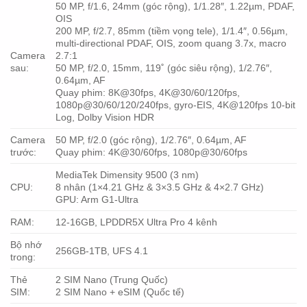
50 MP, f/1.6, 24mm (góc rộng), 1/1.28″, 1.22µm, PDAF,
OIS
200 MP, f/2.7, 85mm (tiềm vọng tele), 1/1.4″, 0.56µm,
multi-directional PDAF, OIS, zoom quang 3.7x, macro
Camera
2.7:1
sau:
50 MP, f/2.0, 15mm, 119˚ (góc siêu rộng), 1/2.76″,
0.64µm, AF
Quay phim: 8K@30fps, 4K@30/60/120fps,
1080p@30/60/120/240fps, gyro-EIS, 4K@120fps 10-bit
Log, Dolby Vision HDR
Camera
50 MP, f/2.0 (góc rộng), 1/2.76″, 0.64µm, AF
trước:
Quay phim: 4K@30/60fps, 1080p@30/60fps
MediaTek Dimensity 9500 (3 nm)
CPU:
8 nhân (1×4.21 GHz & 3×3.5 GHz & 4×2.7 GHz)
GPU: Arm G1-Ultra
RAM:
12-16GB, LPDDR5X Ultra Pro 4 kênh
Bộ nhớ
256GB-1TB, UFS 4.1
trong:
Thẻ
2 SIM Nano (Trung Quốc)
SIM:
2 SIM Nano + eSIM (Quốc tế)