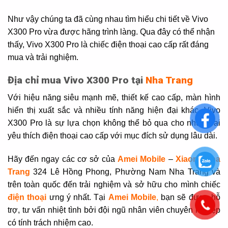
Như vậy chúng ta đã cùng nhau tìm hiểu chi tiết về Vivo
X300 Pro vừa được hãng trình làng. Qua đây có thể nhận
thấy, Vivo X300 Pro là chiếc điện thoại cao cấp rất đáng
mua và trải nghiệm.
Địa chỉ mua Vivo X300 Pro tại
Nha Trang
Với hiệu năng siêu mạnh mẽ, thiết kế cao cấp, màn hình
hiển thị xuất sắc và nhiều tính năng hiện đại khác, Vivo
X300 Pro là sự lựa chọn không thể bỏ qua cho những ai
yêu thích điện thoại cao cấp với mục đích sử dụng lâu dài.
Hãy đến ngay các cơ sở của
Amei Mobile
–
Xiaomi Nha
Trang
324 Lê Hồng Phong, Phường Nam Nha Trang và
trên toàn quốc đến trải nghiệm và sở hữu cho mình chiếc
điện thoại
ưng ý nhất. Tại
Amei Mobile
,
bạn sẽ được hỗ
trợ, tư vấn nhiệt tình bởi đội ngũ nhân viên chuyên nghiệp
có tính trách nhiệm cao.