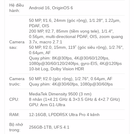
Hệ điều
Android 16, OriginOS 6
hành:
50 MP, f/1.6, 24mm (góc rộng), 1/1.28″, 1.22µm,
PDAF, OIS
200 MP, f/2.7, 85mm (tiềm vọng tele), 1/1.4″,
0.56µm, multi-directional PDAF, OIS, zoom quang
Camera
3.7x, macro 2.7:1
sau:
50 MP, f/2.0, 15mm, 119˚ (góc siêu rộng), 1/2.76″,
0.64µm, AF
Quay phim: 8K@30fps, 4K@30/60/120fps,
1080p@30/60/120/240fps, gyro-EIS, 4K@120fps
10-bit Log, Dolby Vision HDR
Camera
50 MP, f/2.0 (góc rộng), 1/2.76″, 0.64µm, AF
trước:
Quay phim: 4K@30/60fps, 1080p@30/60fps
MediaTek Dimensity 9500 (3 nm)
CPU:
8 nhân (1×4.21 GHz & 3×3.5 GHz & 4×2.7 GHz)
GPU: Arm G1-Ultra
RAM:
12-16GB, LPDDR5X Ultra Pro 4 kênh
Bộ nhớ
256GB-1TB, UFS 4.1
trong: