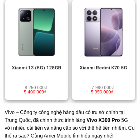
Xiaomi 13 (5G) 128GB
Xiaomi Redmi K70 5G
8.250.000
₫
7.990.000
₫
5.400.000
₫
5.950.000
₫
Vivo – Công ty công nghệ hàng đầu có trụ sở chính tại
Trung Quốc, đã chính thức trình làng
Vivo X300 Pro
5G
với nhiều cải tiến và nâng cấp so với thế hệ tiền nhiệm. Cụ
thể ra sao? Cùng Amei Mobile tìm hiểu ngay nhé!