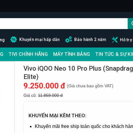
Khuyến mại hấp dẫn
Bảo hành 2 năm
ãng
Hỗ trợ
G
TIVI CHÍNH HÃNG
MÁY TÍNH BẢNG
TIN TỨC & SỰ K
Vivo iQOO Neo 10 Pro Plus (Snapdra
Elite)
9.250.000 đ
(Giá chưa bao gồm VAT)
Giá cũ:
11.859.000 đ
KHUYẾN MẠI KÈM THEO:
Khuyến mãi free ship toàn quốc cho khách hàn