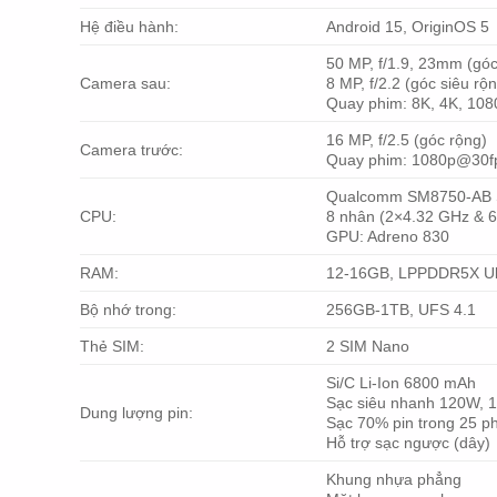
Hệ điều hành:
Android 15, OriginOS 5
50 MP, f/1.9, 23mm (gó
Camera sau:
8 MP, f/2.2 (góc siêu rộ
Quay phim: 8K, 4K, 108
16 MP, f/2.5 (góc rộng)
Camera trước:
Quay phim: 1080p@30f
Qualcomm SM8750-AB Sn
CPU:
8 nhân (2×4.32 GHz & 
GPU: Adreno 830
RAM:
12-16GB, LPPDDR5X Ult
Bộ nhớ trong:
256GB-1TB, UFS 4.1
Thẻ SIM:
2 SIM Nano
Si/C Li-Ion 6800 mAh
Sạc siêu nhanh 120W,
Dung lượng pin:
Sạc 70% pin trong 25 p
Hỗ trợ sạc ngược (dây)
Khung nhựa phẳng