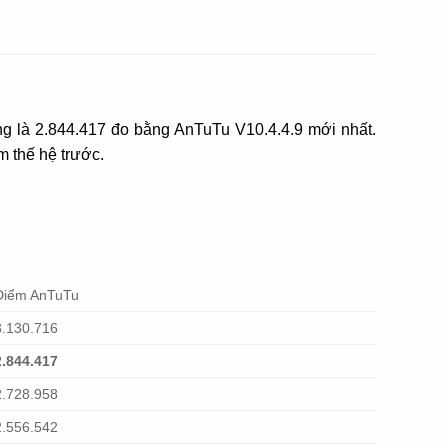
g là 2.844.417 đo bằng AnTuTu V10.4.4.9 mới nhất.
m thế hệ trước.
Điểm AnTuTu
3.130.716
2.844.417
2.728.958
2.556.542