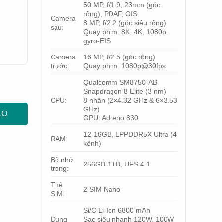
50 MP, f/1.9, 23mm (góc
rộng), PDAF, OIS
Camera
8 MP, f/2.2 (góc siêu rộng)
sau:
Quay phim: 8K, 4K, 1080p,
gyro-EIS
Camera
16 MP, f/2.5 (góc rộng)
trước:
Quay phim: 1080p@30fps
Qualcomm SM8750-AB
Snapdragon 8 Elite (3 nm)
CPU:
8 nhân (2×4.32 GHz & 6×3.53
GHz)
LO
GPU: Adreno 830
12-16GB, LPPDDR5X Ultra (4
RAM:
kênh)
Bộ nhớ
256GB-1TB, UFS 4.1
trong:
Thẻ
2 SIM Nano
SIM:
Si/C Li-Ion 6800 mAh
Dung
Sạc siêu nhanh 120W, 100W