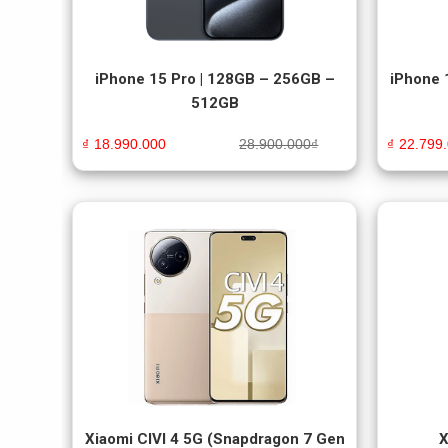
iPhone 15 Pro | 128GB – 256GB –
iPhone 
512GB
₫
18.990.000
28.900.000
₫
₫
22.799
Xiaomi CIVI 4 5G (Snapdragon 7 Gen
X