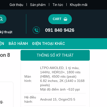
|
|
|
Giới thiệu
Sản phẩm
Tin tức
Khuyến mãi
CART
091 840 9426
 kỹ thuật
IỆN
BẢO HÀNH
ĐIỆN THOẠI KHÁC
gon 8
THÔNG SỐ KỸ THUẬT
LTPO AMOLED, 1 tỷ màu,
144Hz, HDR10+, 1800 nits
Màn
(HBM), 4500 nits (peak)
hình:
6.82 inches, 2K (1440 x 3168
pixels)
Mật độ điểm ảnh ~510 ppi
Hệ điều
Android 15, OriginOS 5
g.
hành: