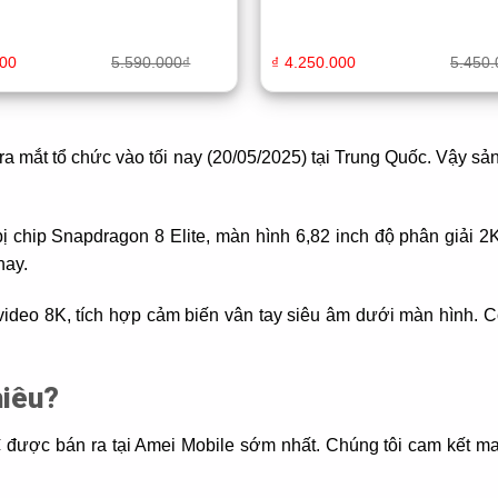
000
5.590.000
₫
₫
4.250.000
5.450.
n ra mắt tổ chức vào tối nay (20/05/2025) tại Trung Quốc. Vậy 
bị chip Snapdragon 8 Elite, màn hình 6,82 inch độ phân giả
nay.
ideo 8K, tích hợp cảm biến vân tay siêu âm dưới màn hình. C
hiêu?
₫
được bán ra tại Amei Mobile sớm nhất. Chúng tôi cam kết m