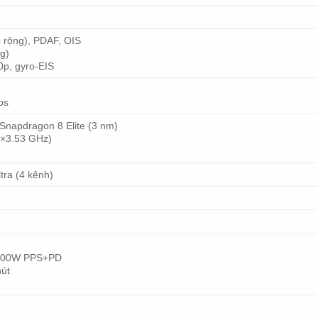
c rộng), PDAF, OIS
ng)
0p, gyro-EIS
ps
apdragon 8 Elite (3 nm)
6×3.53 GHz)
ra (4 kênh)
 100W PPS+PD
hút