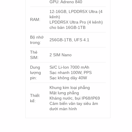
GPU: Adreno 840
12-16GB, LPDDR5X Ultra (4
kênh)
RAM:
LPDDR5X Ultra Pro (4 kênh)
cho bản 16GB-1TB
Bộ nhớ
256GB-1TB, UFS 4.1
trong:
Thẻ
2 SIM Nano
SIM:
Dung
Si/C Li-Ion 7000 mAh
lượng
Sạc nhanh 100W, PPS
pin:
Sạc không dây 40W
Khung kim loại phẳng
Mặt lưng phẳng
Thiết
Kháng nước, bụi IP68/IP69
kế:
Cảm biến vân tay siêu âm
dưới màn hình