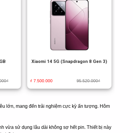
8GB
Xiaomi 14 5G (Snapdragon 8 Gen 3)
000
₫
₫
7.500.000
95.520.000
₫
siêu lớn, mang đến trải nghiệm cực kỳ ấn tượng. Hôm
 vừa sử dụng lâu dài không sợ hết pin. Thiết bị này