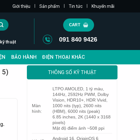
|
|
|
Giới thiệu
Sản phẩm
Tin tức
Khuyến mãi
CART
091 840 9426
 kỹ thuật
IỆN
BẢO HÀNH
ĐIỆN THOẠI KHÁC
 5)
THÔNG SỐ KỸ THUẬT
LTPO AMOLED, 1 tỷ màu,
144Hz, 2592Hz PWM, Dolby
Vision, HDR10+, HDR Vivid,
Màn
1000 nits (typ), 2600 nits
hình:
(HBM), 6000 nits (peak)
6.85 inches, 2K (1440 x 3168
pixels)
g.
Mật độ điểm ảnh ~508 ppi
Android 16, OriginOS 6