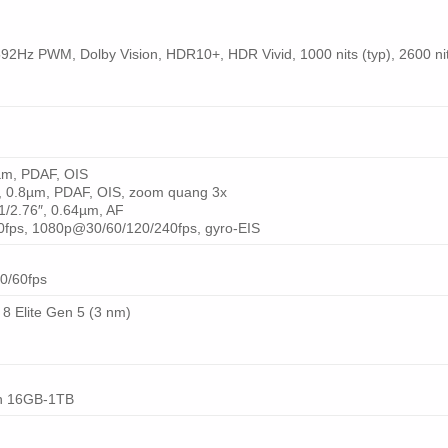
Hz PWM, Dolby Vision, HDR10+, HDR Vivid, 1000 nits (typ), 2600 nit
0µm, PDAF, OIS
95″, 0.8µm, PDAF, OIS, zoom quang 3x
 1/2.76″, 0.64µm, AF
fps, 1080p@30/60/120/240fps, gyro-EIS
0/60fps
 Elite Gen 5 (3 nm)
ản 16GB-1TB