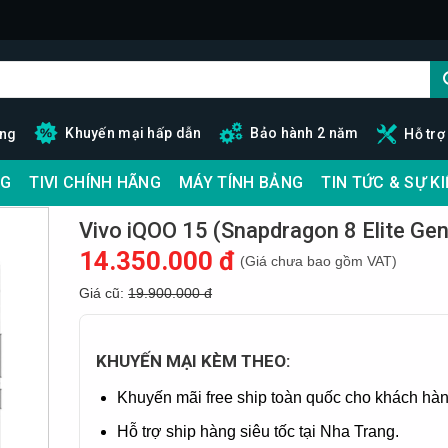
Khuyến mại hấp dẫn
Bảo hành 2 năm
ãng
Hỗ trợ
G
TIVI CHÍNH HÃNG
MÁY TÍNH BẢNG
TIN TỨC & SỰ K
Vivo iQOO 15 (Snapdragon 8 Elite Gen
14.350.000 đ
(Giá chưa bao gồm VAT)
Giá cũ:
19.900.000 đ
KHUYẾN MẠI KÈM THEO:
Khuyến mãi free ship toàn quốc cho khách hàn
Hỗ trợ ship hàng siêu tốc tại Nha Trang.