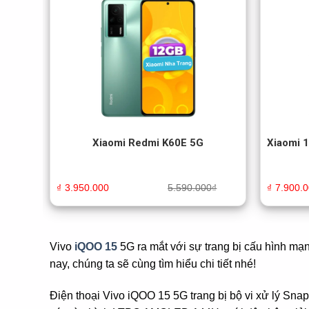
Xiaomi Redmi K60E 5G
Xiaomi 
₫
3.950.000
5.590.000
₫
₫
7.900.
Vivo
iQOO 15
5G ra mắt với sự trang bị cấu hình mạ
nay, chúng ta sẽ cùng tìm hiểu chi tiết nhé!
Điện thoại Vivo iQOO 15 5G trang bị bộ vi xử lý Sna