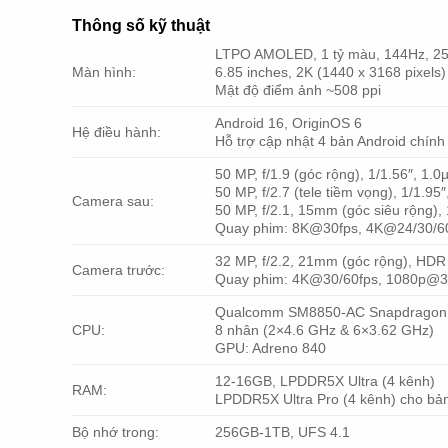
Thông số kỹ thuật
LTPO AMOLED, 1 tỷ màu, 144Hz, 2592
Màn hình:
6.85 inches, 2K (1440 x 3168 pixels)
Mật độ điểm ảnh ~508 ppi
Android 16, OriginOS 6
Hệ điều hành:
Hỗ trợ cập nhật 4 bản Android chính
50 MP, f/1.9 (góc rộng), 1/1.56″, 1.
50 MP, f/2.7 (tele tiềm vọng), 1/1.
Camera sau:
50 MP, f/2.1, 15mm (góc siêu rộng),
Quay phim: 8K@30fps, 4K@24/30/60
32 MP, f/2.2, 21mm (góc rộng), HDR
Camera trước:
Quay phim: 4K@30/60fps, 1080p@3
Qualcomm SM8850-AC Snapdragon 8
CPU:
8 nhân (2×4.6 GHz & 6×3.62 GHz)
GPU: Adreno 840
12-16GB, LPDDR5X Ultra (4 kênh)
RAM:
LPDDR5X Ultra Pro (4 kênh) cho b
Bộ nhớ trong:
256GB-1TB, UFS 4.1