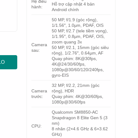
Hệ điều
Hỗ trợ cập nhật 4 bản
hành:
Android chính
50 MP, f/1.9 (góc rộng),
1/1.56″, 1.0µm, PDAF, OIS
50 MP, f/2.7 (tele tiềm vọng),
1/1.95″, 0.8µm, PDAF, OIS,
zoom quang 3x
Camera
50 MP, f/2.1, 15mm (góc siêu
sau:
rộng), 1/2.76″, 0.64µm, AF
Quay phim: 8K@30fps,
LO
4K@24/30/60fps,
1080p@30/60/120/240fps,
gyro-EIS
32 MP, f/2.2, 21mm (góc
Camera
rộng), HDR
trước:
Quay phim: 4K@30/60fps,
1080p@30/60fps
Qualcomm SM8850-AC
Snapdragon 8 Elite Gen 5 (3
nm)
CPU:
8 nhân (2×4.6 GHz & 6×3.62
GHz)