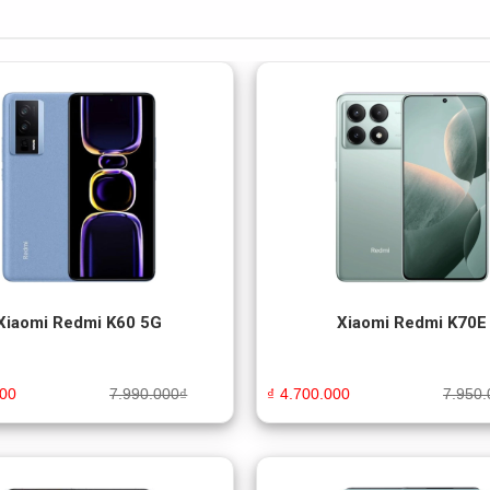
Xiaomi Redmi K60 5G
Xiaomi Redmi K70E
000
7.990.000
₫
₫
4.700.000
7.950.