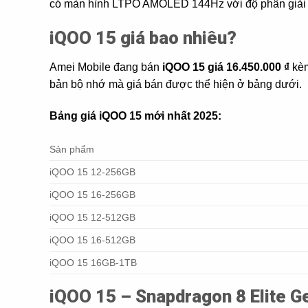
có màn hình LTPO AMOLED 144Hz với độ phân giải 2
iQOO 15 giá bao nhiêu?
Amei Mobile đang bán
iQOO 15 giá 16.450.000 ₫
kèm
bản bộ nhớ mà giá bán được thể hiện ở bảng dưới.
Bảng giá iQOO 15 mới nhất 2025:
Sản phẩm
iQOO 15 12-256GB
iQOO 15 16-256GB
iQOO 15 12-512GB
iQOO 15 16-512GB
iQOO 15 16GB-1TB
iQOO 15 – Snapdragon 8 Elite G