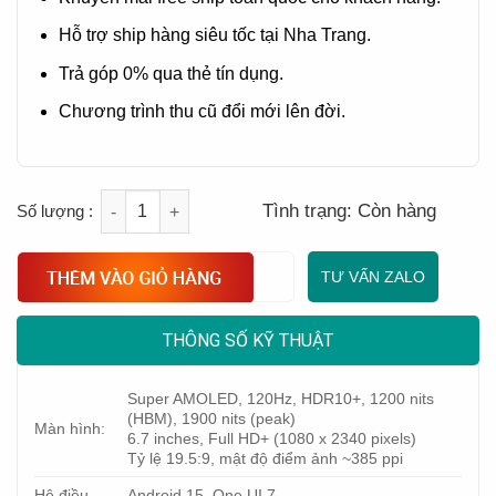
Hỗ trợ ship hàng siêu tốc tại Nha Trang.
Trả góp 0% qua thẻ tín dụng.
Chương trình thu cũ đổi mới lên đời.
Quantity
Tình trạng:
Còn hàng
TƯ VẤN ZALO
THÔNG SỐ KỸ THUẬT
Super AMOLED, 120Hz, HDR10+, 1200 nits
(HBM), 1900 nits (peak)
Màn hình:
6.7 inches, Full HD+ (1080 x 2340 pixels)
Tỷ lệ 19.5:9, mật độ điểm ảnh ~385 ppi
Hệ điều
Android 15, One UI 7