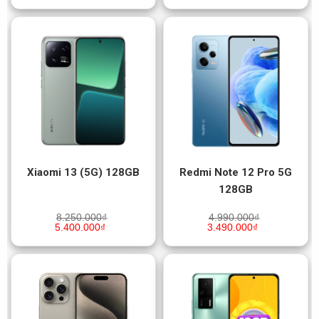
Xiaomi 13 (5G) 128GB
Redmi Note 12 Pro 5G
128GB
8.250.000
₫
4.990.000
₫
5.400.000
₫
3.490.000
₫