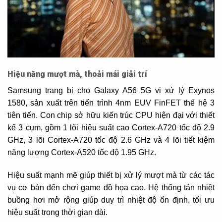
Hiệu năng mượt mà, thoải mái giải trí
Samsung trang bị cho Galaxy A56 5G vi xử lý Exynos
1580, sản xuất trên tiến trình 4nm EUV FinFET thế hệ 3
tiên tiến. Con chip sở hữu kiến trúc CPU hiện đại với thiết
kế 3 cụm, gồm 1 lõi hiệu suất cao Cortex-A720 tốc độ 2.9
GHz, 3 lõi Cortex-A720 tốc độ 2.6 GHz và 4 lõi tiết kiệm
năng lượng Cortex-A520 tốc độ 1.95 GHz.
Hiệu suất mạnh mẽ giúp thiết bị xử lý mượt mà từ các tác
vụ cơ bản đến chơi game đồ họa cao. Hệ thống tản nhiệt
buồng hơi mở rộng giúp duy trì nhiệt độ ổn định, tối ưu
hiệu suất trong thời gian dài.