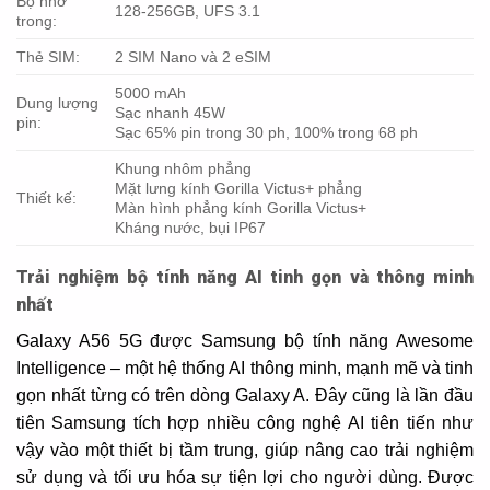
Bộ nhớ
128-256GB, UFS 3.1
trong:
Thẻ SIM:
2 SIM Nano và 2 eSIM
5000 mAh
Dung lượng
Sạc nhanh 45W
pin:
Sạc 65% pin trong 30 ph, 100% trong 68 ph
Khung nhôm phẳng
Mặt lưng kính Gorilla Victus+ phẳng
Thiết kế:
Màn hình phẳng kính Gorilla Victus+
Kháng nước, bụi IP67
Trải nghiệm bộ tính năng AI tinh gọn và thông minh
nhất
Galaxy A56 5G được Samsung bộ tính năng Awesome
Intelligence – một hệ thống AI thông minh, mạnh mẽ và tinh
gọn nhất từng có trên dòng Galaxy A. Đây cũng là lần đầu
tiên Samsung tích hợp nhiều công nghệ AI tiên tiến như
vậy vào một thiết bị tầm trung, giúp nâng cao trải nghiệm
sử dụng và tối ưu hóa sự tiện lợi cho người dùng. Được