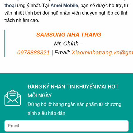
thoại
ưng ý nhất. Tại
Amei Mobile
, bạn sẽ được hỗ trợ, tư
vấn nhiệt tình bởi đội ngũ nhân viên chuyên nghiệp có tính
trách nhiệm cao.
SAMSUNG NHA TRANG
Mr. Chính –
0978888321
| Email:
Xiaominhatrang.vn@gm
ĐĂNG KÝ NHẬN TIN KHUYẾN MÃI HOT
MỖI NGÀY
Đừng bỏ lỡ hàng ngàn sản phẩm từ chương
trình siêu hấp dẫn