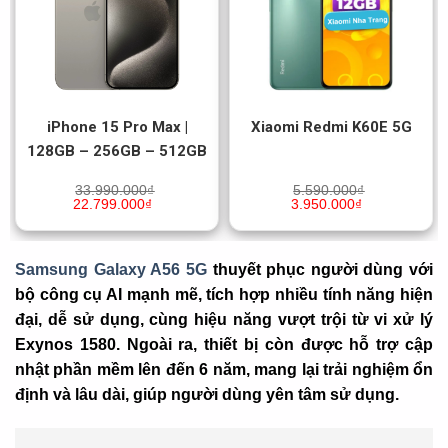
iPhone 15 Pro Max |
Xiaomi Redmi K60E 5G
128GB – 256GB – 512GB
33.990.000
₫
5.590.000
₫
22.799.000
₫
3.950.000
₫
Samsung Galaxy A56 5G
thuyết phục người dùng với
bộ công cụ AI mạnh mẽ, tích hợp nhiều tính năng hiện
đại, dễ sử dụng, cùng hiệu năng vượt trội từ vi xử lý
Exynos 1580. Ngoài ra, thiết bị còn được hỗ trợ cập
nhật phần mềm lên đến 6 năm, mang lại trải nghiệm ổn
định và lâu dài, giúp người dùng yên tâm sử dụng.