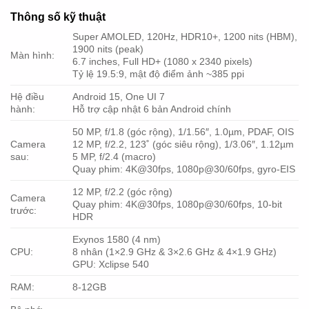
Thông số kỹ thuật
Super AMOLED, 120Hz, HDR10+, 1200 nits (HBM),
1900 nits (peak)
Màn hình:
6.7 inches, Full HD+ (1080 x 2340 pixels)
Tỷ lệ 19.5:9, mật độ điểm ảnh ~385 ppi
Hệ điều
Android 15, One UI 7
hành:
Hỗ trợ cập nhật 6 bản Android chính
50 MP, f/1.8 (góc rộng), 1/1.56″, 1.0µm, PDAF, OIS
Camera
12 MP, f/2.2, 123˚ (góc siêu rộng), 1/3.06″, 1.12µm
sau:
5 MP, f/2.4 (macro)
Quay phim: 4K@30fps, 1080p@30/60fps, gyro-EIS
12 MP, f/2.2 (góc rộng)
Camera
Quay phim: 4K@30fps, 1080p@30/60fps, 10-bit
trước:
HDR
Exynos 1580 (4 nm)
CPU:
8 nhân (1×2.9 GHz & 3×2.6 GHz & 4×1.9 GHz)
GPU: Xclipse 540
RAM:
8-12GB