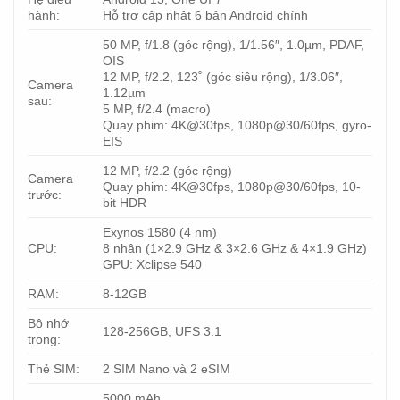
hành:
Hỗ trợ cập nhật 6 bản Android chính
50 MP, f/1.8 (góc rộng), 1/1.56″, 1.0µm, PDAF,
OIS
12 MP, f/2.2, 123˚ (góc siêu rộng), 1/3.06″,
Camera
1.12µm
sau:
5 MP, f/2.4 (macro)
Quay phim: 4K@30fps, 1080p@30/60fps, gyro-
EIS
12 MP, f/2.2 (góc rộng)
Camera
Quay phim: 4K@30fps, 1080p@30/60fps, 10-
trước:
bit HDR
Exynos 1580 (4 nm)
CPU:
8 nhân (1×2.9 GHz & 3×2.6 GHz & 4×1.9 GHz)
GPU: Xclipse 540
RAM:
8-12GB
Bộ nhớ
128-256GB, UFS 3.1
trong:
Thẻ SIM:
2 SIM Nano và 2 eSIM
5000 mAh