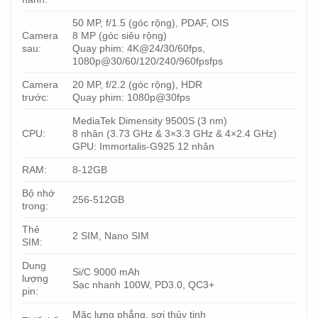
50 MP, f/1.5 (góc rộng), PDAF, OIS
Camera
8 MP (góc siêu rộng)
sau:
Quay phim: 4K@24/30/60fps,
1080p@30/60/120/240/960fpsfps
Camera
20 MP, f/2.2 (góc rộng), HDR
trước:
Quay phim: 1080p@30fps
MediaTek Dimensity 9500S (3 nm)
CPU:
8 nhân (3.73 GHz & 3×3.3 GHz & 4×2.4 GHz)
GPU: Immortalis-G925 12 nhân
RAM:
8-12GB
Bộ nhớ
256-512GB
trong:
Thẻ
2 SIM, Nano SIM
SIM:
Dung
Si/C 9000 mAh
lượng
Sạc nhanh 100W, PD3.0, QC3+
pin:
Mặc lưng phẳng, sợi thủy tinh