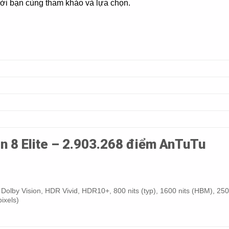
mời bạn cùng tham khảo và lựa chọn.
n 8 Elite – 2.903.268 điểm AnTuTu
lby Vision, HDR Vivid, HDR10+, 800 nits (typ), 1600 nits (HBM), 2500
ixels)