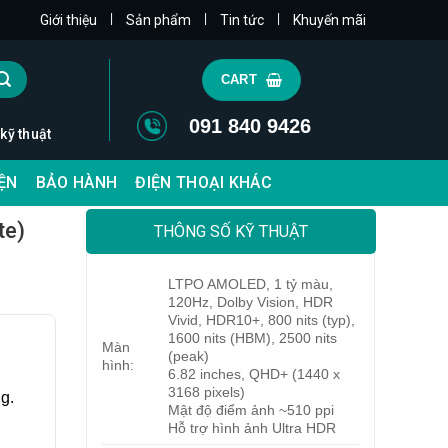
|
|
|
Giới thiệu
Sản phẩm
Tin tức
Khuyến mãi
CART
091 840 9426
 kỹ thuật
IỆN
BẢO HÀNH
ĐIỆN THOẠI KHÁC
te)
THÔNG SỐ KỸ THUẬT
LTPO AMOLED, 1 tỷ màu,
120Hz, Dolby Vision, HDR
Vivid, HDR10+, 800 nits (typ),
1600 nits (HBM), 2500 nits
Màn
(peak)
hình:
6.82 inches, QHD+ (1440 x
3168 pixels)
g.
Mật độ điểm ảnh ~510 ppi
Hỗ trợ hình ảnh Ultra HDR