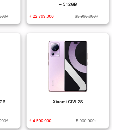
– 512GB
000
₫
₫
22.799.000
33.990.000
₫
8GB
Xiaomi CIVI 2S
000
₫
₫
4.500.000
5.900.000
₫