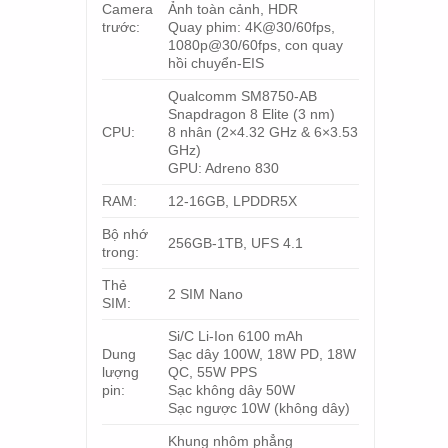
Camera
Ảnh toàn cảnh, HDR
trước:
Quay phim: 4K@30/60fps,
1080p@30/60fps, con quay
hồi chuyển-EIS
Qualcomm SM8750-AB
Snapdragon 8 Elite (3 nm)
CPU:
8 nhân (2×4.32 GHz & 6×3.53
GHz)
GPU: Adreno 830
RAM:
12-16GB, LPDDR5X
Bộ nhớ
256GB-1TB, UFS 4.1
trong:
Thẻ
2 SIM Nano
SIM:
Si/C Li-Ion 6100 mAh
Dung
Sạc dây 100W, 18W PD, 18W
lượng
QC, 55W PPS
pin:
Sạc không dây 50W
Sạc ngược 10W (không dây)
Khung nhôm phẳng