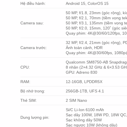
Hệ điều hành:
Android 15, ColorOS 15
50 MP, f/1.8, 23mm (góc rộng), kí
50 MP, f/2.1, 70mm (tiềm vọng te
Camera sau:
50 MP, f/3.1, 135mm (tiềm vọng t
50 MP, f/2.0, 15mm, 120˚ (góc si
Quay phim: 4K@30/60/120fps, 108
32 MP, f/2.4, 21mm (góc rộng), 
Camera trước:
Ảnh toàn cảnh, HDR
Quay phim: 4K@30/60fps, 1080p@
Qualcomm SM8750-AB Snapdragon
CPU:
8 nhân (2×4.32 GHz & 6×3.53 GH
GPU: Adreno 830
RAM:
12-16GB, LPDDR5X
Bộ nhớ trong:
256GB-1TB, UFS 4.1
Thẻ SIM:
2 SIM Nano
Si/C Li-Ion 6100 mAh
Sạc dây 100W, 18W PD, 18W QC
Dung lượng pin:
Sạc không dây 50W
Sạc ngược 10W (không dây)