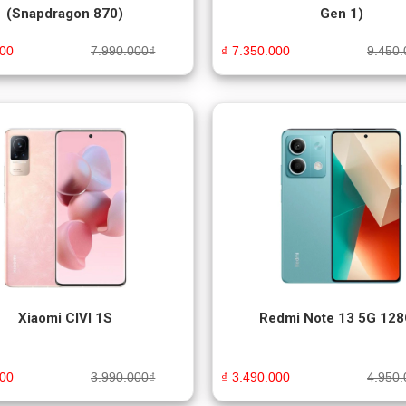
(Snapdragon 870)
Gen 1)
000
7.990.000
₫
₫
7.350.000
9.450.
Xiaomi CIVI 1S
Redmi Note 13 5G 12
000
3.990.000
₫
₫
3.490.000
4.950.