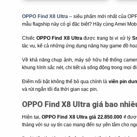
OPPO Find X8 Ultra
– siêu phẩm mới nhất của OPPO 
mẫu flagship này có gì đặc biệt? Hãy cùng Amei Mob
Chiếc
OPPO Find X8 Ultra
được trang bị vi xử lý
S
tác vụ, kể cả những ứng dụng nặng hay game đồ họa
Về khả năng chụp ảnh, máy sở hữu hệ thống camer
khung hình sắc nét, chi tiết và sống động trong mọi đ
Điểm nổi bật không thể bỏ qua chính là
viên pin d
và rút ngắn tối đa thời gian sạc pin.
OPPO Find X8 Ultra giá bao nhiê
Hiện tại,
OPPO Find X8 Ultra giá 22.850.000 ₫
được
tháng với sự uy tín cao mang đến sự yên tâm cho n