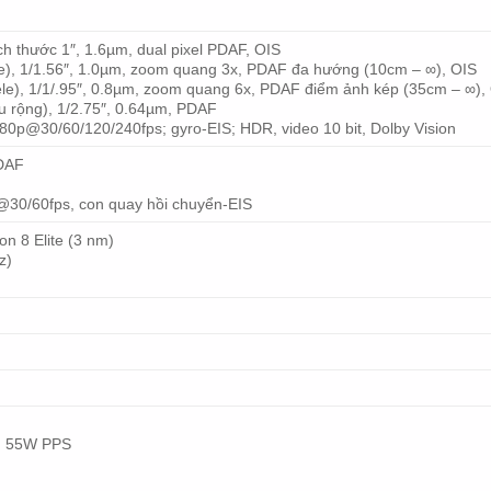
ch thước 1″, 1.6µm, dual pixel PDAF, OIS
le), 1/1.56″, 1.0µm, zoom quang 3x, PDAF đa hướng (10cm – ∞), OIS
ele), 1/1/.95″, 0.8µm, zoom quang 6x, PDAF điểm ảnh kép (35cm – ∞),
êu rộng), 1/2.75″, 0.64µm, PDAF
0p@30/60/120/240fps; gyro-EIS; HDR, video 10 bit, Dolby Vision
PDAF
30/60fps, con quay hồi chuyển-EIS
 8 Elite (3 nm)
z)
, 55W PPS