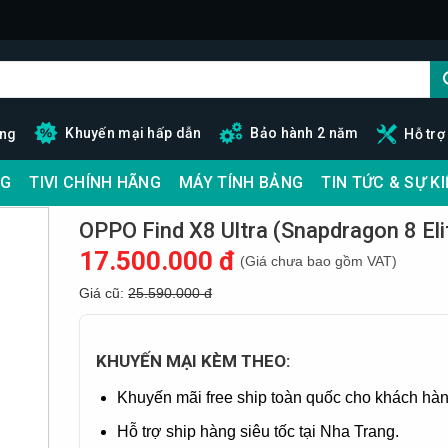
Khuyến mại hấp dẫn
Bảo hành 2 năm
ãng
Hỗ trợ
G
TIVI CHÍNH HÃNG
MÁY TÍNH BẢNG
TIN TỨC & SỰ K
OPPO Find X8 Ultra (Snapdragon 8 Eli
17.500.000 đ
(Giá chưa bao gồm VAT)
Giá cũ:
25.590.000 đ
KHUYẾN MẠI KÈM THEO:
Khuyến mãi free ship toàn quốc cho khách hàn
Hỗ trợ ship hàng siêu tốc tại Nha Trang.