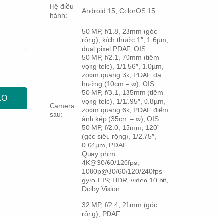
Hệ điều
Android 15, ColorOS 15
hành:
50 MP, f/1.8, 23mm (góc
rộng), kích thước 1″, 1.6µm,
dual pixel PDAF, OIS
50 MP, f/2.1, 70mm (tiềm
vọng tele), 1/1.56″, 1.0µm,
zoom quang 3x, PDAF đa
hướng (10cm – ∞), OIS
50 MP, f/3.1, 135mm (tiềm
LO
vọng tele), 1/1/.95″, 0.8µm,
Camera
zoom quang 6x, PDAF điểm
sau:
ảnh kép (35cm – ∞), OIS
50 MP, f/2.0, 15mm, 120˚
(góc siêu rộng), 1/2.75″,
0.64µm, PDAF
Quay phim:
4K@30/60/120fps,
1080p@30/60/120/240fps;
gyro-EIS; HDR, video 10 bit,
Dolby Vision
32 MP, f/2.4, 21mm (góc
rộng), PDAF