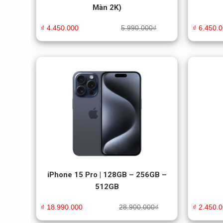
Màn 2K)
₫
4.450.000
5.990.000
₫
₫
6.450.
iPhone 15 Pro | 128GB – 256GB –
512GB
₫
18.990.000
28.900.000
₫
₫
2.450.