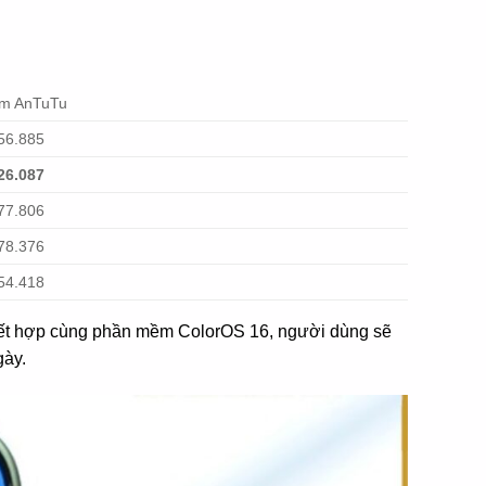
ểm AnTuTu
56.885
26.087
77.806
78.376
54.418
. Kết hợp cùng phần mềm ColorOS 16, người dùng sẽ
gày.