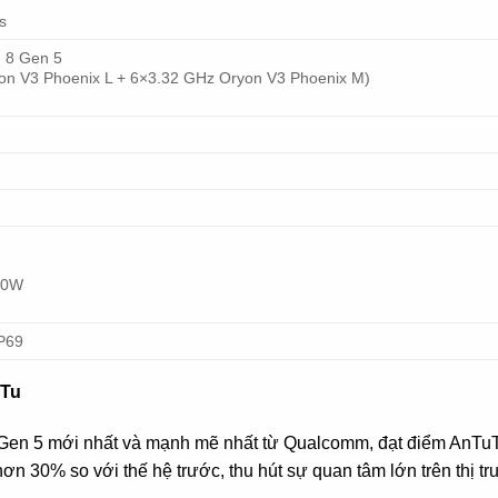
s
 8 Gen 5
on V3 Phoenix L + 6×3.32 GHz Oryon V3 Phoenix M)
50W
IP69
uTu
 Gen 5 mới nhất và mạnh mẽ nhất từ Qualcomm, đạt điểm AnTuTu
ơn 30% so với thế hệ trước, thu hút sự quan tâm lớn trên thị t