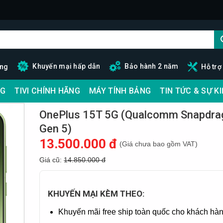
Khuyến mại hấp dẫn
Bảo hành 2 năm
ãng
Hỗ trợ
G
TIVI CHÍNH HÃNG
MÁY TÍNH BẢNG
TIN TỨC & SỰ K
OnePlus 15T 5G (Qualcomm Snapdra
Gen 5)
13.500.000 đ
(Giá chưa bao gồm VAT)
Giá cũ:
14.850.000 đ
KHUYẾN MẠI KÈM THEO:
Khuyến mãi free ship toàn quốc cho khách hàn