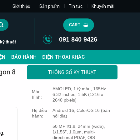
|
|
|
Giới thiệu
Sản phẩm
Tin tức
Khuyến mãi
CART
091 840 9426
 kỹ thuật
IỆN
BẢO HÀNH
ĐIỆN THOẠI KHÁC
gon 8
THÔNG SỐ KỸ THUẬT
AMOLED, 1 tỷ màu, 165Hz
Màn
6.32 inches, 1.5K (1216 x
hình:
2640 pixels)
Hệ điều
Android 16, ColorOS 16 (bản
hành:
nội địa)
50 MP f/1.8, 24mm (wide),
1/1.56″, 1.0µm, multi-
g.
directional PDAF, OIS