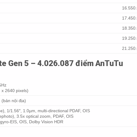
16.550.
17.450.
18.350.
19.250.
21.250.
ite Gen 5 – 4.026.087 điểm AnTuTu
5Hz
 x 2640 pixels)
 (bản nội địa)
), 1/1.56″, 1.0µm, multi-directional PDAF, OIS
ephoto), 3.5x optical zoom, PDAF, OIS
gyro-EIS, OIS, Dolby Vision HDR