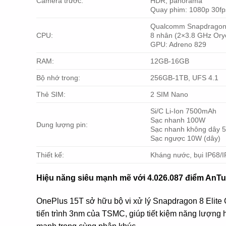
Camera trước:
HDR, panorama
Quay phim: 1080p 30fp
Qualcomm Snapdragon
CPU:
8 nhân (2×3.8 GHz Ory
GPU: Adreno 829
RAM:
12GB-16GB
Bộ nhớ trong:
256GB-1TB, UFS 4.1
Thẻ SIM:
2 SIM Nano
Si/C Li-Ion 7500mAh
Sạc nhanh 100W
Dung lượng pin:
Sạc nhanh không dây 
Sạc ngược 10W (dây)
Thiết kế:
Kháng nước, bụi IP68/
Hiệu năng siêu mạnh mẽ với 4.026.087 điểm AnT
OnePlus 15T sở hữu bộ vi xử lý Snapdragon 8 Elite
tiến trình 3nm của TSMC, giúp tiết kiệm năng lượng h