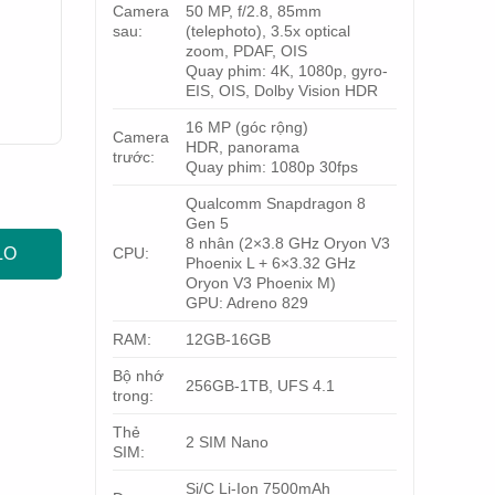
Camera
50 MP, f/2.8, 85mm
sau:
(telephoto), 3.5x optical
zoom, PDAF, OIS
Quay phim: 4K, 1080p, gyro-
EIS, OIS, Dolby Vision HDR
16 MP (góc rộng)
Camera
HDR, panorama
trước:
Quay phim: 1080p 30fps
Qualcomm Snapdragon 8
Gen 5
8 nhân (2×3.8 GHz Oryon V3
CPU:
LO
Phoenix L + 6×3.32 GHz
Oryon V3 Phoenix M)
GPU: Adreno 829
RAM:
12GB-16GB
Bộ nhớ
256GB-1TB, UFS 4.1
trong:
Thẻ
2 SIM Nano
SIM:
Si/C Li-Ion 7500mAh