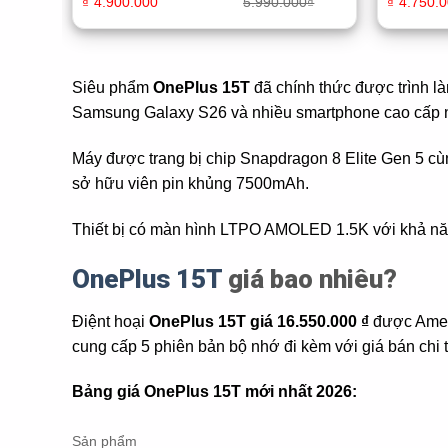
₫
4.900.000
5.990.000
₫
₫
4.750.
Siêu phẩm
OnePlus 15T
đã chính thức được trình là
Samsung Galaxy S26 và nhiều smartphone cao cấp nhỏ
Máy được trang bị chip Snapdragon 8 Elite Gen 5 c
sở hữu viên pin khủng 7500mAh.
Thiết bị có màn hình LTPO AMOLED 1.5K với khả năng
OnePlus 15T
giá bao nhiêu?
Điệnt hoại
OnePlus 15T giá 16.550.000 ₫
được Amei 
cung cấp 5 phiên bản bộ nhớ đi kèm với giá bán chi 
Bảng giá OnePlus 15T mới nhất 2026:
Sản phẩm