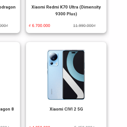
pdragon
Xiaomi Redmi K70 Ultra (Dimensity
9300 Plus)
000
₫
₫
6.700.000
11.990.000
₫
ragon 8
Xiaomi CIVI 2 5G