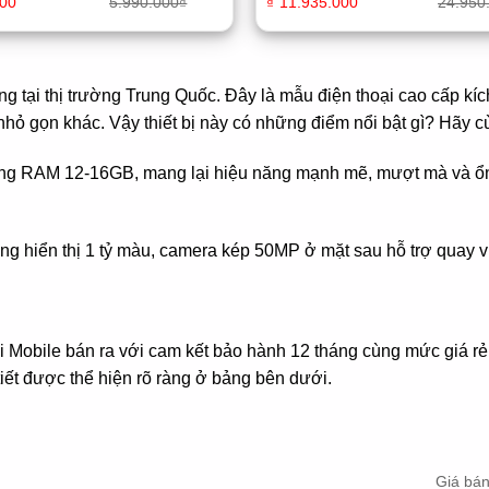
000
5.990.000
₫
₫
11.935.000
24.950
ng tại thị trường Trung Quốc. Đây là mẫu điện thoại cao cấp kíc
 gọn khác. Vậy thiết bị này có những điểm nổi bật gì? Hãy cù
ùng RAM 12-16GB, mang lại hiệu năng mạnh mẽ, mượt mà và ổn
 hiển thị 1 tỷ màu, camera kép 50MP ở mặt sau hỗ trợ quay v
Mobile bán ra với cam kết bảo hành 12 tháng cùng mức giá rẻ 
tiết được thể hiện rõ ràng ở bảng bên dưới.
Giá bá