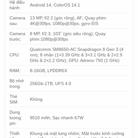
Hệ điều
Android 14, ColorOS 14.1
hành:
Camera
13 MP, f/2.2 (góc rộng), AF; Quay phim:
sau:
4K@30fps, 1080p@30ps, gyro-EIS
Camera
8 MP, f/2.3, 103˚ (góc siêu rộng); Quay
trước:
phim:1080p@30fps
Qualcomm SM8650-AC Snapdragon 8 Gen 3 (4
CPU:
nm); 8 nhân (1×3.39 GHz & 3×3.1 GHz & 2×2.9
GHz & 2×2.2 GHz); GPU: Adreno 750 (1 GHz)
RAM:
8-16GB, LPDDR5X
Bộ nhớ
256Gb-1TB, UFS 4.0
trong:
Thẻ
Không
SIM:
Dung
lượng
9510 mAh; Sạc nhanh 67W
pin:
Thiết
Khung và mặt lưng nhôm; Mặt trước kính cường