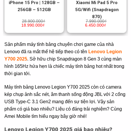
iPhone 15 Pro | 128GB –
Xiaomi Mi Pad 5 Pro
256GB – 512GB
5G/Wifi (Snapdragon
870)
28.900.000
₫
7.990.000
₫
18.990.000
₫
6.450.000
₫
Sản phẩm máy tính bảng chuyên chơi game của nhà
Lenovo đã ra mắt thế hệ tiếp theo có tên
Lenovo Legion
Y700 2025
. Sở hữu chip Snapdragon 8 Gen 3 cùng màn
hình 165Hz hứa hẹn là chiếc máy tính bảng hot nhất trong
thời gian tới.
Máy tính bảng Lenovo Legion Y700 2025 còn có camera
kép chụp ảnh sắc nét, âm thanh sống động JBL với 2 cổng
USB Type-C 3.1 Gen2 mang đến sự tiện lợi. Vậy sản
phẩm có giá bao nhiêu? Liệu có đáng trải nghiệm? Cùng
Amei Mobile tìm hiểu ngay bây giờ nhé!
Lenovo Legion Y700 2025 giá bao nhiêu?