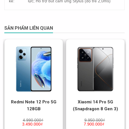
kế:
lực; Hỗ trợ bút cảm ứng Stylus (độ trễ 2,0ms)
SẢN PHẨM LIÊN QUAN
Redmi Note 12 Pro 5G
Xiaomi 14 Pro 5G
128GB
(Snapdragon 8 Gen 3)
4.990.000
₫
9.950.000
₫
3.490.000
₫
7.900.000
₫