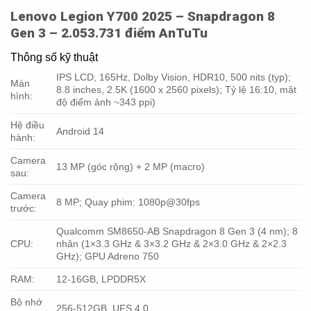
Lenovo Legion Y700 2025 – Snapdragon 8
Gen 3 – 2.053.731 điểm AnTuTu
Thông số kỹ thuật
IPS LCD, 165Hz, Dolby Vision, HDR10, 500 nits (typ);
Màn
8.8 inches, 2.5K (1600 x 2560 pixels); Tỷ lệ 16:10, mật
hình:
độ điểm ảnh ~343 ppi)
Hệ điều
Android 14
hành:
Camera
13 MP (góc rộng) + 2 MP (macro)
sau:
Camera
8 MP; Quay phim: 1080p@30fps
trước:
Qualcomm SM8650-AB Snapdragon 8 Gen 3 (4 nm); 8
CPU:
nhân (1×3.3 GHz & 3×3.2 GHz & 2×3.0 GHz & 2×2.3
GHz); GPU Adreno 750
RAM:
12-16GB, LPDDR5X
Bộ nhớ
256-512GB, UFS 4.0