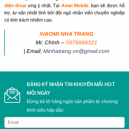
điện thoại
ưng ý nhất. Tại
Amei Mobile
,
bạn sẽ được hỗ
trợ, tư vấn nhiệt tình bởi đội ngũ nhân viên chuyên nghiệp
có tính trách nhiệm cao.
XIAOMI NHA TRANG
Mr. Chính –
0978888321
| Email:
Minhatrang.vn@gmail.com
ĐĂNG KÝ NHẬN TIN KHUYẾN MÃI HOT
MỖI NGÀY
Đừng bỏ lỡ hàng ngàn sản phẩm từ chương
trình siêu hấp dẫn