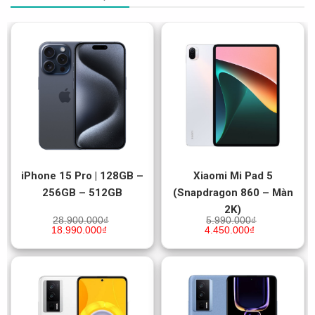
iPhone 15 Pro | 128GB –
Xiaomi Mi Pad 5
256GB – 512GB
(Snapdragon 860 – Màn
2K)
28.900.000
₫
5.990.000
₫
18.990.000
₫
4.450.000
₫