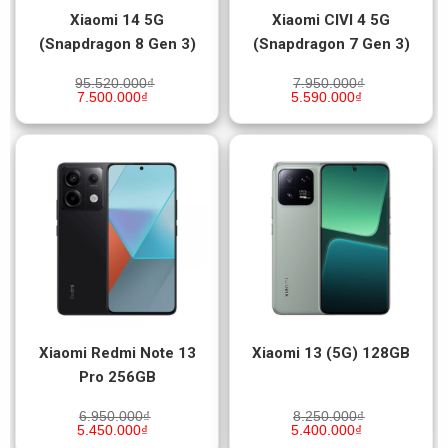
Xiaomi 14 5G
Xiaomi CIVI 4 5G
(Snapdragon 8 Gen 3)
(Snapdragon 7 Gen 3)
95.520.000
₫
7.950.000
₫
7.500.000
₫
5.590.000
₫
Xiaomi Redmi Note 13
Xiaomi 13 (5G) 128GB
Pro 256GB
6.950.000
₫
8.250.000
₫
5.450.000
₫
5.400.000
₫