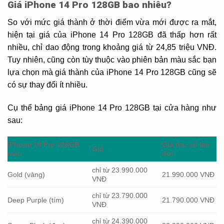
Giá iPhone 14 Pro 128GB bao nhiêu?
So với mức giá thành ở thời điểm vừa mới được ra mắt,
hiện tại giá của iPhone 14 Pro 128GB đã thấp hơn rất
nhiều, chỉ dao động trong khoảng giá từ 24,85 triệu VNĐ.
Tuy nhiên, cũng còn tùy thuộc vào phiên bản màu sắc bạn
lựa chọn mà giá thành của iPhone 14 Pro 128GB cũng sẽ
có sự thay đổi ít nhiều.
Cụ thể bảng giá iPhone 14 Pro 128GB tại cửa hàng như
sau:
iPhone 14 Pro 128GB
Giá thu cũ lên
Giá
màu
đời
chỉ từ 23.990.000
Gold (vàng)
21.990.000 VNĐ
VNĐ
chỉ từ 23.790.000
Deep Purple (tím)
21.790.000 VNĐ
VNĐ
chỉ từ 24.390.000