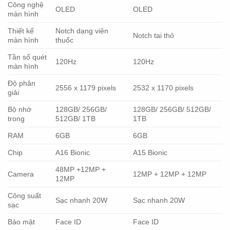
Công nghệ
OLED
OLED
màn hình
Thiết kế
Notch dạng viên
Notch tai thỏ
màn hình
thuốc
Tần số quét
120Hz
120Hz
màn hình
Độ phân
2556 x 1179 pixels
2532 x 1170 pixels
giải
Bộ nhớ
128GB/ 256GB/
128GB/ 256GB/ 512GB/
trong
512GB/ 1TB
1TB
RAM
6GB
6GB
Chip
A16 Bionic
A15 Bionic
48MP +12MP +
Camera
12MP + 12MP + 12MP
12MP
Công suất
Sạc nhanh 20W
Sạc nhanh 20W
sạc
Bảo mật
Face ID
Face ID