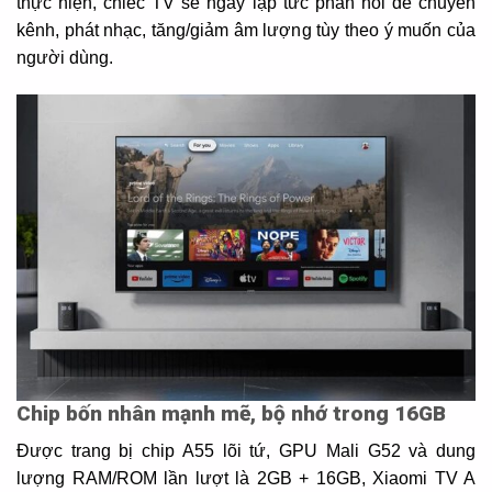
thực hiện, chiếc TV sẽ ngay lập tức phản hồi để chuyển
kênh, phát nhạc, tăng/giảm âm lượng tùy theo ý muốn của
người dùng.
Chip bốn nhân mạnh mẽ, bộ nhớ trong 16GB
Được trang bị chip A55 lõi tứ, GPU Mali G52 và dung
lượng RAM/ROM lần lượt là 2GB + 16GB, Xiaomi TV A