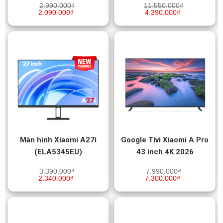
2.990.000
₫
11.550.000
₫
2.090.000
₫
4.390.000
₫
Màn hình Xiaomi A27i
Google Tivi Xiaomi A Pro
(ELA5345EU)
43 inch 4K 2026
3.390.000
₫
7.990.000
₫
2.340.000
₫
7.300.000
₫