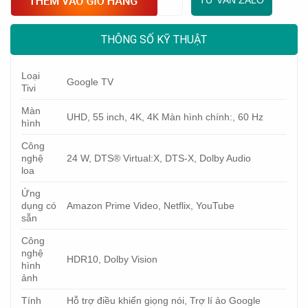
TƯ VẤN ZALO
THÔNG SỐ KỸ THUẬT
Loại
Google TV
Tivi
Màn
UHD, 55 inch, 4K, 4K Màn hình chính:, 60 Hz
hình
Công
nghệ
24 W, DTS® Virtual:X, DTS-X, Dolby Audio
loa
Ứng
dụng có
Amazon Prime Video, Netflix, YouTube
sẵn
Công
nghệ
HDR10, Dolby Vision
hình
ảnh
Tính
Hỗ trợ điều khiển giọng nói, Trợ lí ảo Google