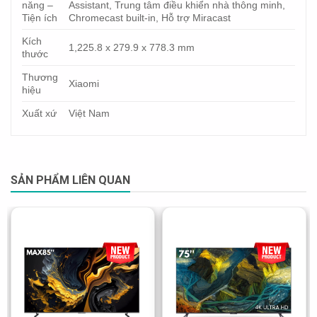
năng –
Assistant, Trung tâm điều khiển nhà thông minh,
Tiện ích
Chromecast built-in, Hỗ trợ Miracast
Kích
1,225.8 x 279.9 x 778.3 mm
thước
Thương
Xiaomi
hiệu
Xuất xứ
Việt Nam
SẢN PHẨM LIÊN QUAN