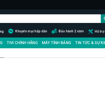
Khuyến mại hấp dẫn
Bảo hành 2 năm
ãng
Hỗ trợ
G
TIVI CHÍNH HÃNG
MÁY TÍNH BẢNG
TIN TỨC & SỰ K