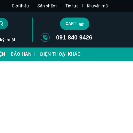
|
|
|
Giới thiệu
Sản phẩm
Tin tức
Khuyến mãi
CART
091 840 9426
 kỹ thuật
IỆN
BẢO HÀNH
ĐIỆN THOẠI KHÁC