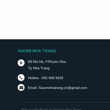
XIAOMI NHA TRANG
89 Nhị Hà, P.Phước Hòa
Tp Nha Trang
Hotline : 091 840 9426
Email: Xiaominhatrang.vn@gmail.com
Bản quyền thuộc © Xiaomi Nha Trang