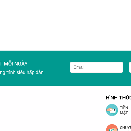
T MỖI NGÀY
g trình siêu hấp dẫn
HÌNH THỨ