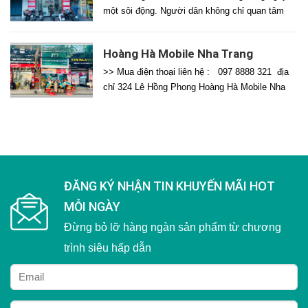
một sôi động. Người dân không chỉ quan tâm
đến những dòng smartphone phổ biến mà còn
đặc biệt yêu thích các mẫu điện thoại xách tay
Hoàng Hà Mobile Nha Trang
từ Nhật, Hàn, Mỹ – những sản phẩm thường có
mặt tại các hệ thống lớn như Mobilecity. Tuy
>> Mua điện thoại liên hệ : 097 8888 321 địa
[…]
chỉ 324 Lê Hồng Phong Hoàng Hà Mobile Nha
Trang là một trong những chi nhánh nổi bật của
hệ thống bán lẻ điện thoại Hoàng Hà Mobile,
thương hiệu đã khẳng định vị thế trong lĩnh vực
phân phối điện thoại, phụ kiện […]
ĐĂNG KÝ NHẬN TIN KHUYẾN MÃI HOT
MỖI NGÀY
Đừng bỏ lỡ hàng ngàn sản phẩm từ chương
trình siêu hấp dẫn