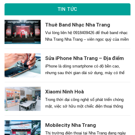
TIN TỨC
Thuê Band Nhạc Nha Trang
Vui lòng liên hệ 0918409426 để thuê band nhạc
Nha Trang Nha Trang – viên ngọc quý của miền
Trung – không chỉ nổi tiếng với vịnh biển đẹp
nhất hành tinh mà còn là điểm đến lý tưởng cho
Sửa iPhone Nha Trang – Địa điểm
hàng ngàn sự kiện mỗi năm: từ tiệc cưới lãng
sửa iphone uy tín
mạn bên bờ biển, gala dinner sang trọng […]
iPhone là dòng smartphone có độ bền cao,
nhưng sau thời gian dài sử dụng, máy có thể
gặp các lỗi như chai pin, liệt cảm ứng, nứt màn
hình, lỗi Face ID, hỏng loa, mất nguồn… Tại
Xiaomi Ninh Hoà
Nha Trang, nhu cầu sửa iPhone ngày càng tăng
cao, kéo theo thị trường sửa chữa cực […]
Trong thời đại công nghệ số phát triển chóng
mặt, việc sở hữu một chiếc điện thoại thông
minh chất lượng cao với giá cả phải chăng là
nhu cầu thiết yếu của nhiều người. Nếu bạn
Mobilecity Nha Trang
đang tìm kiếm một địa chỉ uy tín chuyên về điện
thoại Xiaomi xách tay tại Ninh Hòa, […]
Thị trường điện thoại tại Nha Trang đang ngày