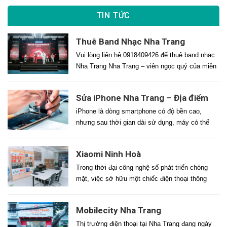
TIN TỨC
Thuê Band Nhạc Nha Trang
Vui lòng liên hệ 0918409426 để thuê band nhạc
Nha Trang Nha Trang – viên ngọc quý của miền
Trung – không chỉ nổi tiếng với vịnh biển đẹp
nhất hành tinh mà còn là điểm đến lý tưởng cho
Sửa iPhone Nha Trang – Địa điểm
hàng ngàn sự kiện mỗi năm: từ tiệc cưới lãng
sửa iphone uy tín
mạn bên bờ biển, gala dinner sang trọng […]
iPhone là dòng smartphone có độ bền cao,
nhưng sau thời gian dài sử dụng, máy có thể
gặp các lỗi như chai pin, liệt cảm ứng, nứt màn
hình, lỗi Face ID, hỏng loa, mất nguồn… Tại
Xiaomi Ninh Hoà
Nha Trang, nhu cầu sửa iPhone ngày càng tăng
cao, kéo theo thị trường sửa chữa cực […]
Trong thời đại công nghệ số phát triển chóng
mặt, việc sở hữu một chiếc điện thoại thông
minh chất lượng cao với giá cả phải chăng là
nhu cầu thiết yếu của nhiều người. Nếu bạn
Mobilecity Nha Trang
đang tìm kiếm một địa chỉ uy tín chuyên về điện
thoại Xiaomi xách tay tại Ninh Hòa, […]
Thị trường điện thoại tại Nha Trang đang ngày