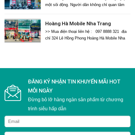
một sôi động. Người dân không chỉ quan tâm
đến những dòng smartphone phổ biến mà còn
đặc biệt yêu thích các mẫu điện thoại xách tay
Hoàng Hà Mobile Nha Trang
từ Nhật, Hàn, Mỹ – những sản phẩm thường có
mặt tại các hệ thống lớn như Mobilecity. Tuy
>> Mua điện thoại liên hệ : 097 8888 321 địa
[…]
chỉ 324 Lê Hồng Phong Hoàng Hà Mobile Nha
Trang là một trong những chi nhánh nổi bật của
hệ thống bán lẻ điện thoại Hoàng Hà Mobile,
thương hiệu đã khẳng định vị thế trong lĩnh vực
phân phối điện thoại, phụ kiện […]
ĐĂNG KÝ NHẬN TIN KHUYẾN MÃI HOT
MỖI NGÀY
Đừng bỏ lỡ hàng ngàn sản phẩm từ chương
trình siêu hấp dẫn