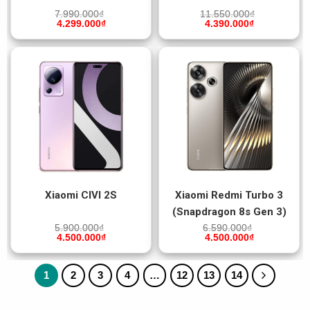
7.990.000
₫
11.550.000
₫
4.299.000
₫
4.390.000
₫
Xiaomi CIVI 2S
Xiaomi Redmi Turbo 3
(Snapdragon 8s Gen 3)
5.900.000
₫
6.590.000
₫
4.500.000
₫
4.500.000
₫
1
2
3
4
…
12
13
14