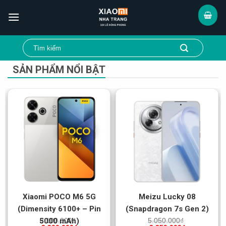
Skip
to
content
SẢN PHẨM NỔI BẬT
Xiaomi POCO M6 5G
Meizu Lucky 08
(Dimensity 6100+ – Pin
(Snapdragon 7s Gen 2)
5000 mAh)
3.100.000
₫
5.050.000
₫